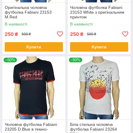
Оригінальна чоловіча
Чоловіча футболка Fabianі
футболка Fabianі 23153
23153 White з оригінальним
M.Red
принтом
В наявності
В наявності
250
250
₴
₴
500 ₴
500 ₴
Купити
Купити
–50%
–50%
Чоловіча футболка Fabianі
Біла стильна чоловіча
23205 D.Blue в темно-
футболка Fabianі 23264