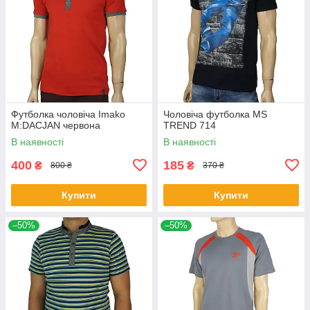
Футболка чоловіча Imako
Чоловіча футболка MS
M:DACJAN червона
TREND 714
В наявності
В наявності
400
185
₴
₴
800 ₴
370 ₴
Купити
Купити
–50%
–50%