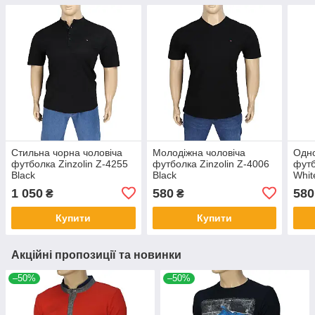
Стильна чорна чоловіча
Молодіжна чоловіча
Одно
футболка Zinzolin Z-4255
футболка Zinzolin Z-4006
футб
Black
Black
Whit
1 050
580
580
₴
₴
Купити
Купити
Акційні пропозиції та новинки
–50%
–50%