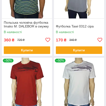
Польська чоловіча футболка
Imako M: DALEBOR в смужку
Футболка Tawi 0312 сіра
В наявності
В наявності
360
170
₴
₴
720 ₴
340 ₴
Купити
Купити
–50%
–50%