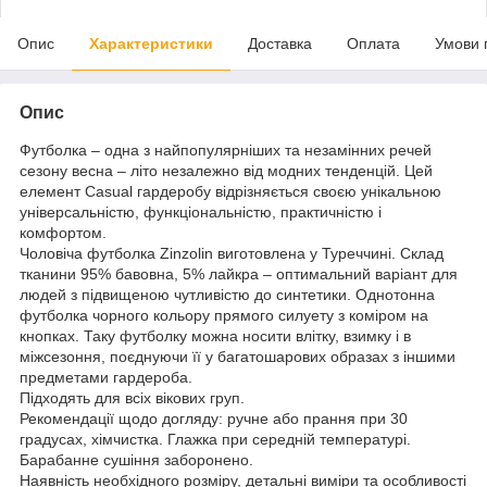
Опис
Характеристики
Доставка
Оплата
Умови 
Опис
Футболка – одна з найпопулярніших та незамінних речей
сезону весна – літо незалежно від модних тенденцій. Цей
елемент Casual гардеробу відрізняється своєю унікальною
універсальністю, функціональністю, практичністю і
комфортом.
Чоловіча футболка Zinzolin виготовлена у Туреччині. Склад
тканини 95% бавовна, 5% лайкра – оптимальний варіант для
людей з підвищеною чутливістю до синтетики. Однотонна
футболка чорного кольору прямого силуету з коміром на
кнопках. Таку футболку можна носити влітку, взимку і в
міжсезоння, поєднуючи її у багатошарових образах з іншими
предметами гардероба.
Підходять для всіх вікових груп.
Рекомендації щодо догляду: ручне або прання при 30
градусах, хімчистка. Глажка при середній температурі.
Барабанне сушіння заборонено.
Наявність необхідного розміру, детальні виміри та особливості