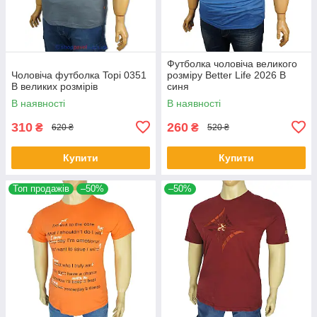
Футболка чоловіча великого
Чоловіча футболка Topi 0351
розміру Better Life 2026 В
B великих розмірів
синя
В наявності
В наявності
310
260
₴
₴
620 ₴
520 ₴
Купити
Купити
Топ продажів
–50%
–50%