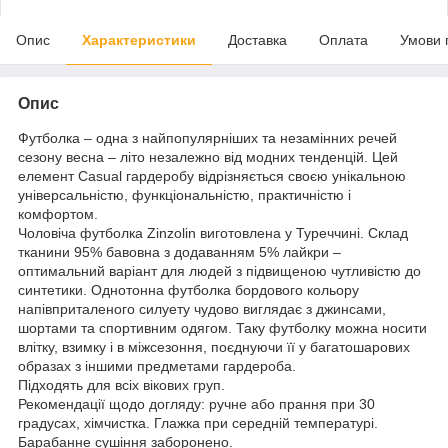
Опис
Характеристики
Доставка
Оплата
Умови 
Опис
Футболка – одна з найпопулярніших та незамінних речей
сезону весна – літо незалежно від модних тенденцій. Цей
елемент Casual гардеробу відрізняється своєю унікальною
універсальністю, функціональністю, практичністю і
комфортом.
Чоловіча футболка Zinzolin виготовлена у Туреччині. Склад
тканини 95% бавовна з додаванням 5% лайкри –
оптимальний варіант для людей з підвищеною чутливістю до
синтетики. Однотонна футболка бордового кольору
напівприталеного силуету чудово виглядає з джинсами,
шортами та спортивним одягом. Таку футболку можна носити
влітку, взимку і в міжсезоння, поєднуючи її у багатошарових
образах з іншими предметами гардероба.
Підходять для всіх вікових груп.
Рекомендації щодо догляду: ручне або прання при 30
градусах, хімчистка. Глажка при середній температурі.
Барабанне сушіння заборонено.