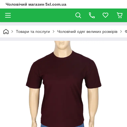
Чоловічий магазин 5xl.com.ua
Товари та послуги
Чоловічий одяг великих розмірів
Ф