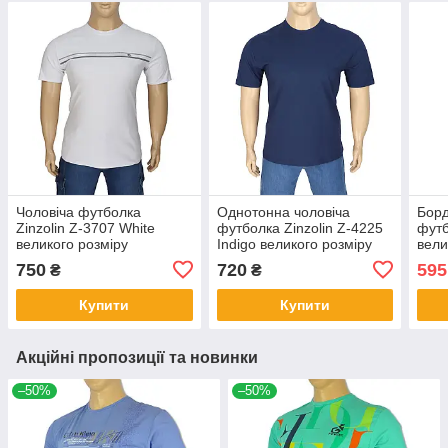
Чоловіча футболка
Однотонна чоловіча
Борд
Zinzolin Z-3707 White
футболка Zinzolin Z-4225
футб
великого розміру
Indigo великого розміру
вели
750
720
595
₴
₴
Купити
Купити
Акційні пропозиції та новинки
–50%
–50%