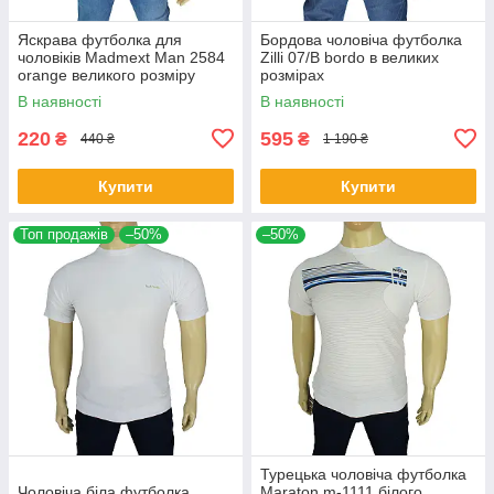
Яскрава футболка для
Бордова чоловіча футболка
чоловіків Madmext Man 2584
Zilli 07/В bordo в великих
orange великого розміру
розмірах
В наявності
В наявності
220
595
₴
₴
440 ₴
1 190 ₴
Купити
Купити
Топ продажів
–50%
–50%
Турецька чоловіча футболка
Чоловіча біла футболка
Maraton m-1111 білого