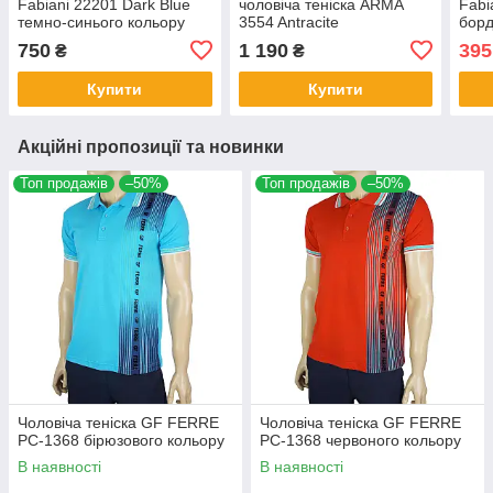
Fabiani 22201 Dark Blue
чоловіча теніска ARMA
Fabi
темно-синього кольору
3554 Antracite
борд
750
1 190
395
₴
₴
Купити
Купити
Акційні пропозиції та новинки
Топ продажів
–50%
Топ продажів
–50%
Чоловіча теніска GF FERRE
Чоловіча теніска GF FERRE
PC-1368 бірюзового кольору
PC-1368 червоного кольору
В наявності
В наявності