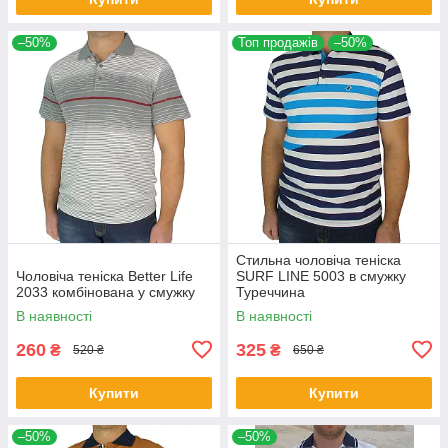
–50%
Топ продажів
–50%
Стильна чоловіча теніска
Чоловіча теніска Better Life
SURF LINE 5003 в смужку
2033 комбінована у смужку
Туреччина
В наявності
В наявності
260
325
₴
₴
520 ₴
650 ₴
Купити
Купити
–50%
–50%