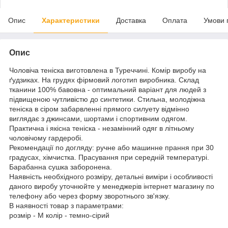
Опис
Характеристики
Доставка
Оплата
Умови 
Опис
Чоловіча теніска виготовлена в Туреччині. Комір виробу на
ґудзиках. На грудях фірмовий логотип виробника. Склад
тканини 100% бавовна - оптимальний варіант для людей з
підвищеною чутливістю до синтетики. Стильна, молодіжна
теніска в сіром забарвленні прямого силуету відмінно
виглядає з джинсами, шортами і спортивним одягом.
Практична і якісна теніска - незамінний одяг в літньому
чоловічому гардеробі.
Рекомендації по догляду: ручне або машинне прання при 30
градусах, хімчистка. Прасування при середній температурі.
Барабанна сушка заборонена.
Наявність необхідного розміру, детальні виміри і особливості
даного виробу уточнюйте у менеджерів інтернет магазину по
телефону або через форму зворотнього зв'язку.
В наявності товар з параметрами:
розмір - M колір - темно-сірий