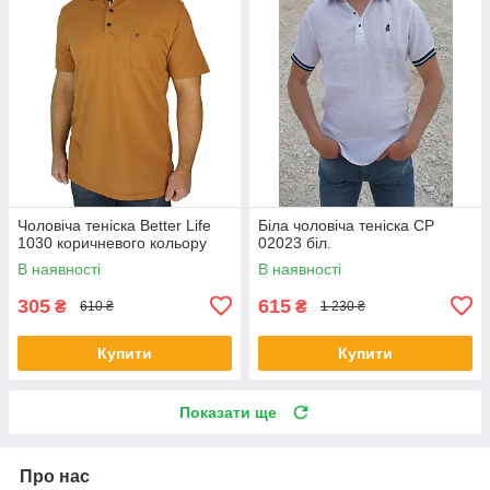
Чоловіча теніска Better Life
Біла чоловіча теніска СР
1030 коричневого кольору
02023 біл.
В наявності
В наявності
305
615
₴
₴
610 ₴
1 230 ₴
Купити
Купити
Показати ще
Про нас