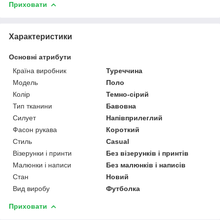
Приховати
Характеристики
Основні атрибути
Країна виробник
Туреччина
Модель
Поло
Колір
Темно-сірий
Тип тканини
Бавовна
Силует
Напівприлеглий
Фасон рукава
Короткий
Стиль
Casual
Візерунки і принти
Без візерунків і принтів
Малюнки і написи
Без малюнків і написів
Стан
Новий
Вид виробу
Футболка
Приховати