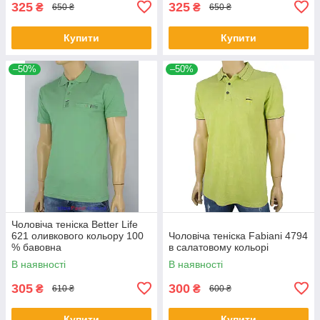
325
325
₴
₴
650 ₴
650 ₴
Купити
Купити
–50%
–50%
Чоловіча теніска Better Life
621 оливкового кольору 100
Чоловіча теніска Fabiani 4794
% бавовна
в салатовому кольорі
В наявності
В наявності
305
300
₴
₴
610 ₴
600 ₴
Купити
Купити