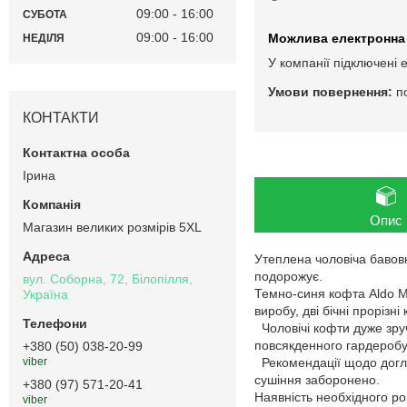
09:00
16:00
СУБОТА
09:00
16:00
НЕДІЛЯ
У компанії підключені 
п
КОНТАКТИ
Ірина
Опис
Магазин великих розмірів 5XL
Утеплена чоловіча бавовн
подорожує.
вул. Соборна, 72, Білопілля,
Темно-синя кофта Aldo Mo
Україна
виробу, дві бічні прорізні 
Чоловічі кофти дуже зруч
повсякденного гардеробу
+380 (50) 038-20-99
Рекомендації щодо догля
viber
сушіння заборонено.
+380 (97) 571-20-41
Наявність необхідного ро
viber