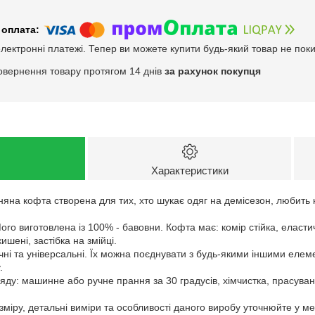
електронні платежі. Тепер ви можете купити будь-який товар не пок
овернення товару протягом 14 днів
за рахунок покупця
Характеристики
яна кофта створена для тих, хто шукає одяг на демісезон, любить 
ro виготовлена із 100% - бавовни. Кофта має: комір стійка, еластич
кишені, застібка на змійці.
ні та універсальні. Їх можна поєднувати з будь-якими іншими елем
.
ду: машинне або ручне прання за 30 градусів, хімчистка, прасуван
зміру, детальні виміри та особливості даного виробу уточнюйте у м