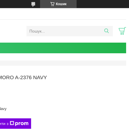
Кошик
ORO A-2376 NAVY
Navy
ити з