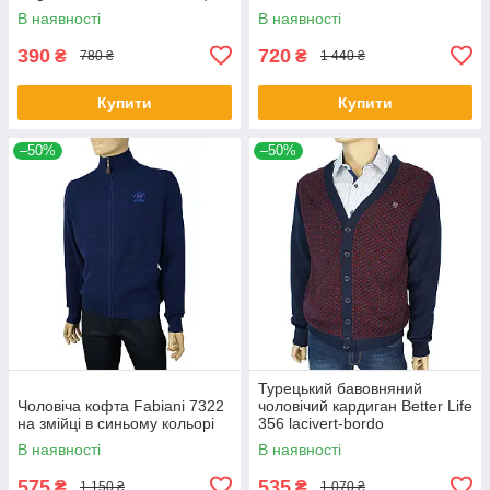
В наявності
В наявності
390
720
₴
₴
780 ₴
1 440 ₴
Купити
Купити
–50%
–50%
Турецький бавовняний
Чоловіча кофта Fabiani 7322
чоловічий кардиган Better Life
на змійці в синьому кольорі
356 lacivert-bordo
В наявності
В наявності
575
535
₴
₴
1 150 ₴
1 070 ₴