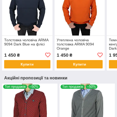
Толстовка чоловіча ARMA
Утеплена чоловіча
Темн
9094 Dark Blue на флісі
толстовка ARMA 9094
кенг
Orange
Dark
1 450
1 450
1 9
₴
₴
Купити
Купити
Акційні пропозиції та новинки
Топ продажів
–50%
Топ продажів
–50%