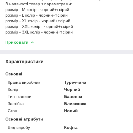
В наявності товар з параметрами:
розмір - M колір - чорний+т.сірий
розмір - L колір - чорний+т.сірий
розмір - XL колір - чорний+т.сірий
розмір - XXL колір - чорний+т.сірий
розмір - 3XL колір - чорний+т.сірий
Приховати
Характеристики
Основні
Країна виробник
Туреччина
Колір
Чорний
Тип тканини
Бавовна
Застібка
Блискавка
Стан
Новий
Основні атрибути
Вид виробу
Кофта