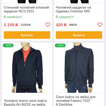
Стильний чоловічий в'язаний
Чоловічий кардиган на
кардиган NCS 3151
ґудзиках Colorbar 683
В наявності
В наявності
1 105
420
₴
₴
2 210 ₴
840 ₴
Купити
Купити
–50%
–50%
Синя кофта на змійці для
Чоловіча темно-синя кофта
чоловіків Fabiani 7313
Bagutta Art.46252 на змійці
K.Darkblue