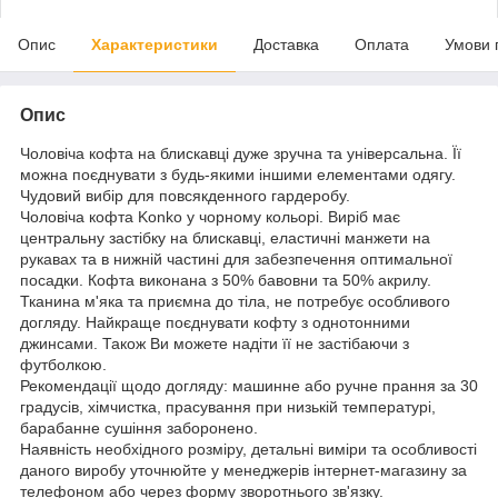
Опис
Характеристики
Доставка
Оплата
Умови 
Опис
Чоловіча кофта на блискавці дуже зручна та універсальна. Її
можна поєднувати з будь-якими іншими елементами одягу.
Чудовий вибір для повсякденного гардеробу.
Чоловіча кофта Konko у чорному кольорі. Виріб має
центральну застібку на блискавці, еластичні манжети на
рукавах та в нижній частині для забезпечення оптимальної
посадки. Кофта виконана з 50% бавовни та 50% акрилу.
Тканина м'яка та приємна до тіла, не потребує особливого
догляду. Найкраще поєднувати кофту з однотонними
джинсами. Також Ви можете надіти її не застібаючи з
футболкою.
Рекомендації щодо догляду: машинне або ручне прання за 30
градусів, хімчистка, прасування при низькій температурі,
барабанне сушіння заборонено.
Наявність необхідного розміру, детальні виміри та особливості
даного виробу уточнюйте у менеджерів інтернет-магазину за
телефоном або через форму зворотнього зв'язку.