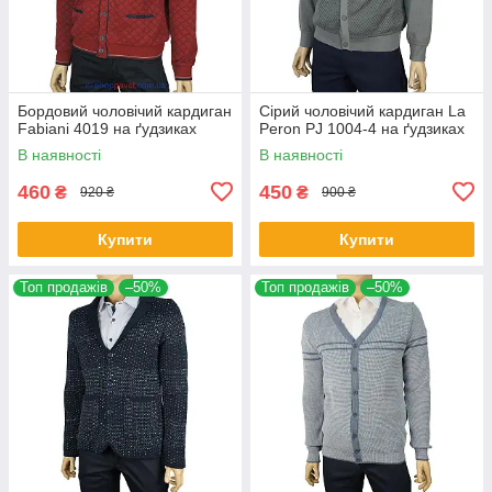
Бордовий чоловічий кардиган
Сірий чоловічий кардиган La
Fabiani 4019 на ґудзиках
Peron PJ 1004-4 на ґудзиках
В наявності
В наявності
460
450
₴
₴
920 ₴
900 ₴
Купити
Купити
Топ продажів
–50%
Топ продажів
–50%