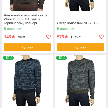
Чоловічий класичний светр
Wool Yurt 0250 Н мис в
коричневому кольорі
Светр чоловічий NCS 3125
В наявності
В наявності
345
575
₴
₴
690 ₴
1 150 ₴
Купити
Купити
–50%
–50%