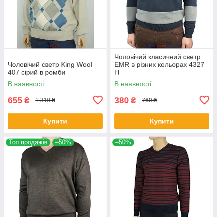
Чоловічий класичний светр
Чоловічий светр King Wool
EMR в різних кольорах 4327
407 сірий в ромби
Н
В наявності
В наявності
655
380
₴
₴
1 310 ₴
760 ₴
Купити
Купити
Топ продажів
–50%
–50%