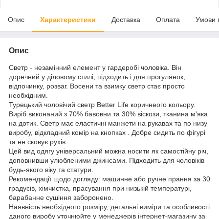
Опис
Характеристики
Доставка
Оплата
Умови 
Опис
Светр - незамінний елемент у гардеробі чоловіка. Він
доречний у діловому стилі, підходить і для прогулянок,
відпочинку, розваг. Восени та взимку светр стає просто
необхідним.
Турецький чоловічий светр Better Lifе коричнеого кольору.
Виріб виконаний з 70% бавовни та 30% віскози, тканина м'яка
на дотик. Светр має еластичні манжети на рукавах та по низу
виробу, відкладний комір на кнопках . Добре сидить по фігурі
та не сковує рухів.
Цей вид одягу універсальний можна носити як самостійну річ,
доповнивши улюбленими джинсами. Підходить для чоловіків
будь-якого віку та статури.
Рекомендації щодо догляду: машинне або ручне прання за 30
градусів, хімчистка, прасування при низькій температурі,
барабанне сушіння заборонено.
Наявність необхідного розміру, детальні виміри та особливості
даного виробу уточнюйте у менеджерів інтернет-магазину за