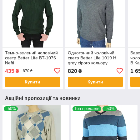
Темно-зелений чоловічий
Однотонний чоловічий
Баво
светр Better Life BT-1076
светр Better Life 1019 H
чоло
Nefti
grey сірого кольору
B Ka
435
820
1 6
₴
₴
870 ₴
Купити
Купити
Акційні пропозиції та новинки
–50%
Топ продажів
–50%