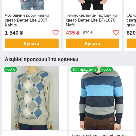
Чоловічий коричневий
Темно-зелений чоловічий
Одно
светр Better Life 1907
светр Better Life BT-1076
свет
Kahve
Nefti
grey
1 540
435
820
₴
₴
870 ₴
Купити
Купити
Акційні пропозиції та новинки
–50%
Топ продажів
–50%
Чоловічий класичний светр