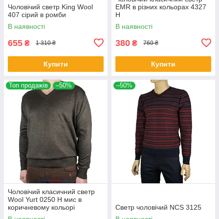
Чоловічий светр King Wool
EMR в різних кольорах 4327
407 сірий в ромби
Н
В наявності
В наявності
655
380
₴
₴
1 310 ₴
760 ₴
Купити
Купити
Топ продажів
–50%
–50%
Чоловічий класичний светр
Wool Yurt 0250 Н мис в
коричневому кольорі
Светр чоловічий NCS 3125
В наявності
В наявності