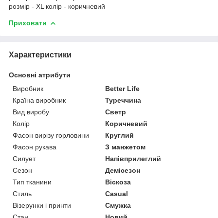
розмір - XL колір - коричневий
Приховати
Характеристики
Основні атрибути
Виробник
Better Life
Країна виробник
Туреччина
Вид виробу
Светр
Колір
Коричневий
Фасон вирізу горловини
Круглий
Фасон рукава
З манжетом
Силует
Напівприлеглий
Сезон
Демісезон
Тип тканини
Віскоза
Стиль
Casual
Візерунки і принти
Смужка
Стан
Новий