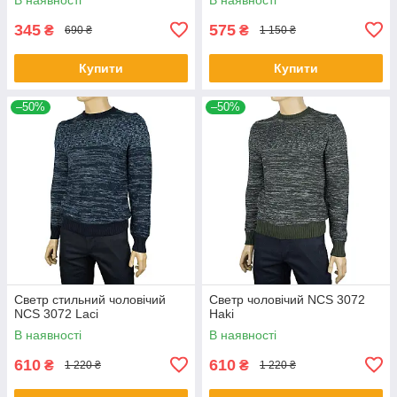
345
575
₴
₴
690 ₴
1 150 ₴
Купити
Купити
–50%
–50%
Светр стильний чоловічий
Светр чоловічий NCS 3072
NCS 3072 Laci
Haki
В наявності
В наявності
610
610
₴
₴
1 220 ₴
1 220 ₴