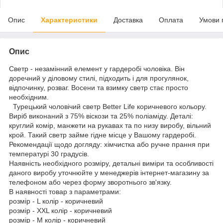
Опис
Характеристики
Доставка
Оплата
Умови 
Опис
Светр - незамінний елемент у гардеробі чоловіка. Він
доречний у діловому стилі, підходить і для прогулянок,
відпочинку, розваг. Восени та взимку светр стає просто
необхідним.
Турецький чоловічий светр Better Lifе коричневого кольору.
Виріб виконаний з 75% віскози та 25% поліаміду. Деталі:
круглий комір, манжети на рукавах та по низу виробу, вільний
крой. Такий светр займе гідне місце у Вашому гардеробі.
Рекомендації щодо догляду: хімчистка або ручне прання при
температурі 30 градусів.
Наявність необхідного розміру, детальні виміри та особливості
даного виробу уточнюйте у менеджерів інтернет-магазину за
телефоном або через форму зворотнього зв'язку.
В наявності товар з параметрами:
розмір - L колір - коричневий
розмір - XXL колір - коричневий
розмір - M колір - коричневий