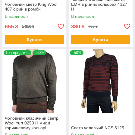
Чоловічий светр King Wool
EMR в різних кольорах 4327
407 сірий в ромби
Н
В наявності
В наявності
655
380
₴
₴
1 310 ₴
760 ₴
Купити
Купити
Топ продажів
–50%
–50%
Чоловічий класичний светр
Wool Yurt 0250 Н мис в
коричневому кольорі
Светр чоловічий NCS 3125
В наявності
В наявності