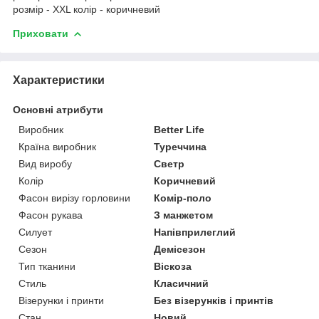
розмір - XXL колір - коричневий
Приховати
Характеристики
Основні атрибути
Виробник
Better Life
Країна виробник
Туреччина
Вид виробу
Светр
Колір
Коричневий
Фасон вирізу горловини
Комір-поло
Фасон рукава
З манжетом
Силует
Напівприлеглий
Сезон
Демісезон
Тип тканини
Віскоза
Стиль
Класичний
Візерунки і принти
Без візерунків і принтів
Стан
Новий