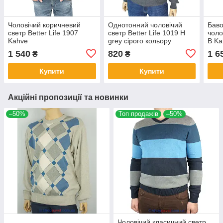
Чоловічий коричневий
Однотонний чоловічий
Баво
светр Better Life 1907
светр Better Life 1019 H
чоло
Kahve
grey сірого кольору
B Ka
1 540
820
1 6
₴
₴
Купити
Купити
Акційні пропозиції та новинки
–50%
Топ продажів
–50%
Чоловічий класичний светр