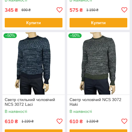
345
575
₴
₴
690 ₴
1 150 ₴
Купити
Купити
–50%
–50%
Светр стильний чоловічий
Светр чоловічий NCS 3072
NCS 3072 Laci
Haki
В наявності
В наявності
610
610
₴
₴
1 220 ₴
1 220 ₴