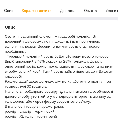
Опис
Характеристики
Доставка
Оплата
Умови 
Опис
Светр - незамінний елемент у гардеробі чоловіка. Він
доречний у діловому стилі, підходить і для прогулянок,
відпочинку, розваг. Восени та взимку светр стає просто
необхідним.
Турецький чоловічий светр Better Lifе коричневого кольору.
Виріб виконаний з 75% віскози та 25% поліаміду. Деталі:
однотонний колір, комір- поло, манжети на рукавах та по низу
виробу, вільний крой. Такий светр займе гідне місце у Вашому
гардеробі.
Рекомендації щодо догляду: хімчистка або ручне прання при
температурі 30 градусів.
Наявність необхідного розміру, детальні виміри та особливості
даного виробу уточнюйте у менеджерів інтернет-магазину за
телефоном або через форму зворотнього зв'язку.
В наявності товар з параметрами:
розмір - L колір - коричневий
розмір - XL колір - коричневий