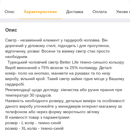
Опис
Характеристики
Доставка
Оплата
Умови 
Опис
Светр - незамінний елемент у гардеробі чоловіка. Він
доречний у діловому стилі, підходить і для прогулянок,
відпочинку, розваг. Восени та взимку светр стає просто
необхідним.
Турецький чоловічий светр Better Lifе темно-синього кольору.
Виріб виконаний з 75% віскози та 25% поліаміду. Деталі:
комір- поло на кнопках, манжети на рукавах та по низу
виробу, вільний крой. Такий светр займе гідне місце у Вашому
гардеробі.
Рекомендації щодо догляду: хімчистка або ручне прання при
температурі 30 градусів.
Наявність необхідного розміру, детальні виміри та особливості
даного виробу уточнюйте у менеджерів інтернет-магазину за
телефоном або через форму зворотнього зв'язку.
В наявності товар з параметрами:
розмір - L колір - темно-синій
розмір - XL колір - темно-синій