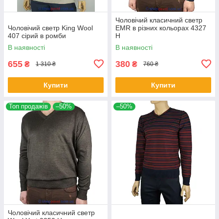
Чоловічий класичний светр
Чоловічий светр King Wool
EMR в різних кольорах 4327
407 сірий в ромби
Н
В наявності
В наявності
655
380
₴
₴
1 310 ₴
760 ₴
Купити
Купити
Топ продажів
–50%
–50%
Чоловічий класичний светр