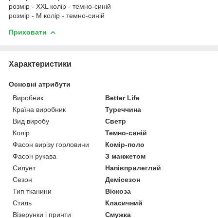
розмір - XXL колір - темно-синій
розмір - M колір - темно-синій
Приховати
Характеристики
Основні атрибути
Виробник
Better Life
Країна виробник
Туреччина
Вид виробу
Светр
Колір
Темно-синій
Фасон вирізу горловини
Комір-поло
Фасон рукава
З манжетом
Силует
Напівприлеглий
Сезон
Демісезон
Тип тканини
Віскоза
Стиль
Класичний
Візерунки і принти
Смужка