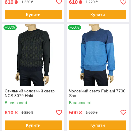
610
610
₴
₴
1 220 ₴
1 220 ₴
Купити
Купити
–50%
–50%
Стильний чоловічий светр
Чоловічий светр Fabiani 7706
NCS 3079 Haki
Sax
В наявності
В наявності
610
500
₴
₴
1 220 ₴
1 000 ₴
Купити
Купити