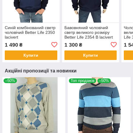
Синій комбінований светр
Бавовняний чоловічий
Чоло
чоловічий Better Life 2350
светр великого розміру
вели
lacivert
Better Life 2354 B lacivert
Life
1 490
1 300
1 5
₴
₴
Купити
Купити
Акційні пропозиції та новинки
–50%
Топ продажів
–50%