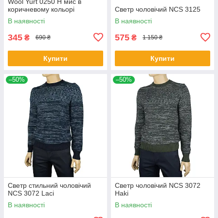
Wool Yurt 0250 Н мис в
коричневому кольорі
Светр чоловічий NCS 3125
В наявності
В наявності
345
575
₴
₴
690 ₴
1 150 ₴
Купити
Купити
–50%
–50%
Светр стильний чоловічий
Светр чоловічий NCS 3072
NCS 3072 Laci
Haki
В наявності
В наявності