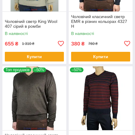
Чоловічий класичний светр
Чоловічий светр King Wool
EMR в різних кольорах 4327
407 сірий в ромби
Н
В наявності
В наявності
655
380
₴
₴
1 310 ₴
760 ₴
Купити
Купити
Топ продажів
–50%
–50%