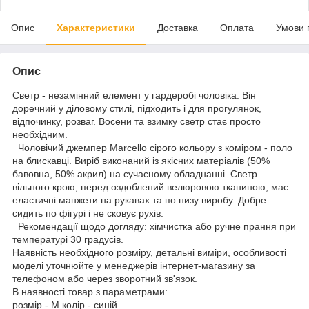
Опис
Характеристики
Доставка
Оплата
Умови 
Опис
Светр - незамінний елемент у гардеробі чоловіка. Він
доречний у діловому стилі, підходить і для прогулянок,
відпочинку, розваг. Восени та взимку светр стає просто
необхідним.
Чоловічий джемпер Marcello сірого кольору з коміром - поло
на блискавці. Виріб виконаний із якісних матеріалів (50%
бавовна, 50% акрил) на сучасному обладнанні. Светр
вільного крою, перед оздоблений велюровою тканиною, має
еластичні манжети на рукавах та по низу виробу. Добре
сидить по фігурі і не сковує рухів.
Рекомендації щодо догляду: хімчистка або ручне прання при
температурі 30 градусів.
Наявність необхідного розміру, детальні виміри, особливості
моделі уточнюйте у менеджерів інтернет-магазину за
телефоном або через зворотний зв'язок.
В наявності товар з параметрами:
розмір - M колір - синій