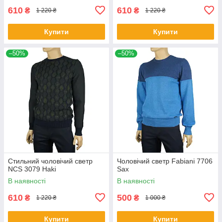
610
610
₴
₴
1 220 ₴
1 220 ₴
Купити
Купити
–50%
–50%
Стильний чоловічий светр
Чоловічий светр Fabiani 7706
NCS 3079 Haki
Sax
В наявності
В наявності
610
500
₴
₴
1 220 ₴
1 000 ₴
Купити
Купити