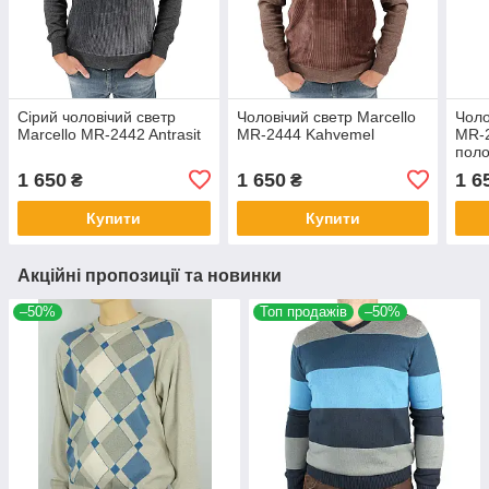
Сірий чоловічий светр
Чоловічий светр Marcello
Чоло
Marcello MR-2442 Antrasit
MR-2444 Kahvemel
MR-2
пол
1 650
1 650
1 6
₴
₴
Купити
Купити
Акційні пропозиції та новинки
–50%
Топ продажів
–50%