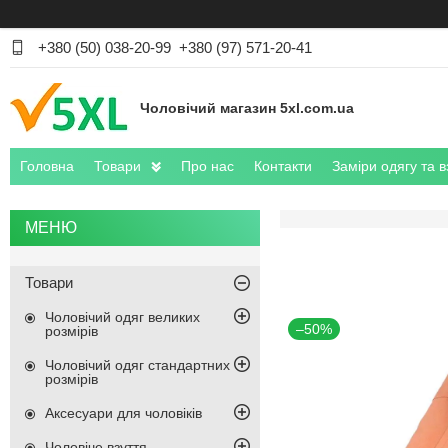
+380 (50) 038-20-99
+380 (97) 571-20-41
Чоловічий магазин 5xl.com.ua
Головна
Товари
Про нас
Контакти
Заміри одягу та в
Товари
Чоловічий одяг великих
–50%
розмірів
Чоловічий одяг стандартних
розмірів
Аксесуари для чоловіків
Чоловіче взуття