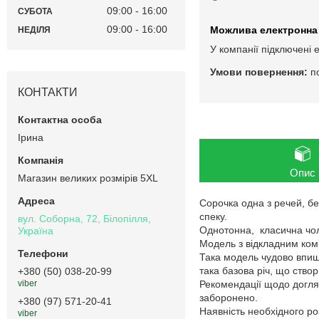
09:00
16:00
СУБОТА
09:00
16:00
НЕДІЛЯ
У компанії підключені 
п
КОНТАКТИ
Ірина
Опис
Магазин великих розмірів 5XL
Сорочка одна з речей, бе
спеку.
вул. Соборна, 72, Білопілля,
Однотонна, класична чол
Україна
Модель з відкладним комі
Така модель чудово впише
така базова річ, що ство
+380 (50) 038-20-99
Рекомендації щодо догляд
viber
заборонено.
+380 (97) 571-20-41
Наявність необхідного ро
viber