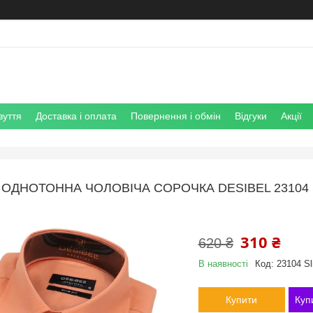
зуття
Доставка і оплата
Повернення і обмін
Відгуки
Акції
ОДНОТОННА ЧОЛОВІЧА СОРОЧКА DESIBEL 23104 
310 ₴
620 ₴
В наявності
Код:
23104 Sl
Купити
Куп