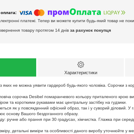
електронні платежі. Тепер ви можете купити будь-який товар не пок
овернення товару протягом 14 днів
за рахунок покупця
Характеристики
з яких не можна уявити гардероб будь-якого чоловіка. Сорочки з ко
овіча сорочка Desibel помаранчевого кольору приталеного крою ви
ром та короткими рукавами має центральну застібку на гудзики.
ться як у повсякденний офісний образ, так і у суворий діловий. У 
рює основу Вашого бездоганного образу.
у: ручне або прання при 30 градусах, хімчистка. Глажка при серед
зміру, детальні виміри та особливості даного виробу уточнюйте у м