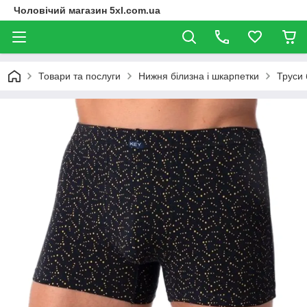
Чоловічий магазин 5xl.com.ua
Товари та послуги
Нижня білизна і шкарпетки
Труси 