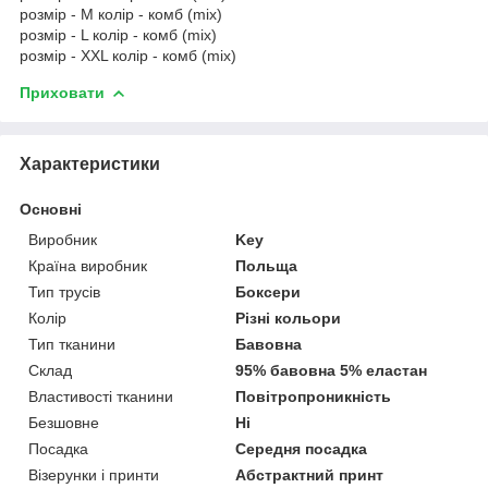
розмір - M колір - комб (mix)
розмір - L колір - комб (mix)
розмір - XXL колір - комб (mix)
Приховати
Характеристики
Основні
Виробник
Key
Країна виробник
Польща
Тип трусів
Боксери
Колір
Різні кольори
Тип тканини
Бавовна
Склад
95% бавовна 5% еластан
Властивості тканини
Повітропроникність
Безшовне
Ні
Посадка
Середня посадка
Візерунки і принти
Абстрактний принт