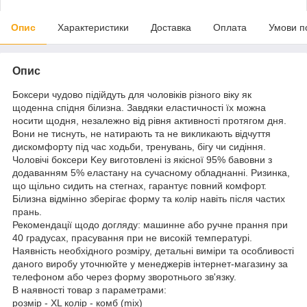
Опис
Характеристики
Доставка
Оплата
Умови п
Опис
Боксери чудово підійдуть для чоловіків різного віку як
щоденна спідня білизна. Завдяки еластичності їх можна
носити щодня, незалежно від рівня активності протягом дня.
Вони не тиснуть, не натирають та не викликають відчуття
дискомфорту під час ходьби, тренувань, бігу чи сидіння.
Чоловічі боксери Key виготовлені із якісної 95% бавовни з
додаванням 5% еластану на сучасному обладнанні. Ризинка,
що щільно сидить на стегнах, гарантує повний комфорт.
Білизна відмінно зберігає форму та колір навіть після частих
прань.
Рекомендації щодо догляду: машинне або ручне прання при
40 градусах, прасування при не високій температурі.
Наявність необхідного розміру, детальні виміри та особливості
даного виробу уточнюйте у менеджерів інтернет-магазину за
телефоном або через форму зворотнього зв'язку.
В наявності товар з параметрами:
розмір - XL колір - комб (mix)