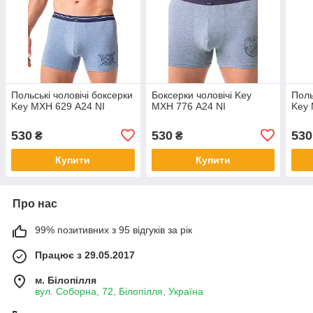
Польські чоловічі боксерки
Боксерки чоловічі Key
Поль
Key MXH 629 А24 NI
MXH 776 А24 NI
Key 
530
530
530
₴
₴
Купити
Купити
Про нас
99% позитивних з 95 відгуків за рік
Працює з 29.05.2017
м. Білопілля
вул. Соборна, 72, Білопілля, Україна