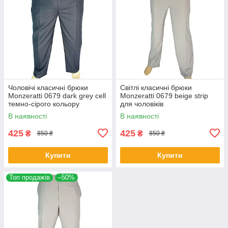
Чоловічі класичні брюки
Світлі класичні брюки
Monzeratti 0679 dark grey cell
Monzeratti 0679 beige strip
темно-сірого кольору
для чоловіків
В наявності
В наявності
425
425
₴
₴
850 ₴
850 ₴
Купити
Купити
Топ продажів
–50%