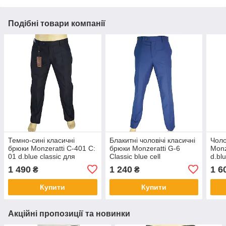
Подібні товари компанії
Темно-сині класичні
Блакитні чоловічі класичні
Чоло
брюки Monzeratti C-401 C:
брюки Monzeratti G-6
Monz
01 d.blue classic для
Classic blue cell
d.blu
чоловіків
1 490
1 240
1 6
₴
₴
Купити
Купити
Акційні пропозиції та новинки