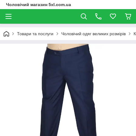
Чоловічий магазин 5xl.com.ua
Товари та послуги
Чоловічий одяг великих розмірів
К