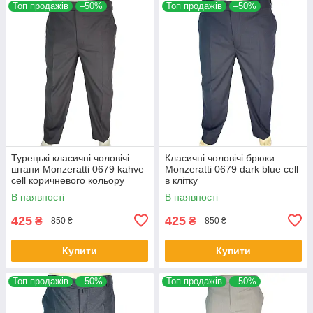
Топ продажів
–50%
Топ продажів
–50%
Турецькі класичні чоловічі
Класичні чоловічі брюки
штани Monzeratti 0679 kahve
Monzeratti 0679 dark blue cell
cell коричневого кольору
в клітку
В наявності
В наявності
425
425
₴
₴
850 ₴
850 ₴
Купити
Купити
Топ продажів
–50%
Топ продажів
–50%