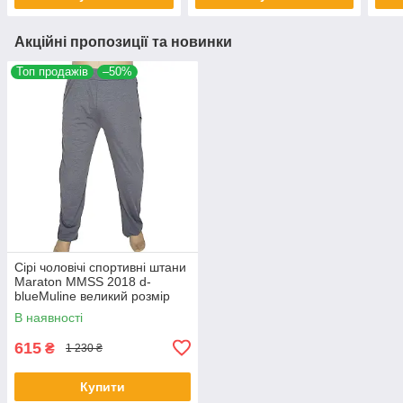
Акційні пропозиції та новинки
Топ продажів
–50%
Сірі чоловічі спортивні штани
Maraton МMSS 2018 d-
blueMuline великий розмір
В наявності
615
₴
1 230 ₴
Купити