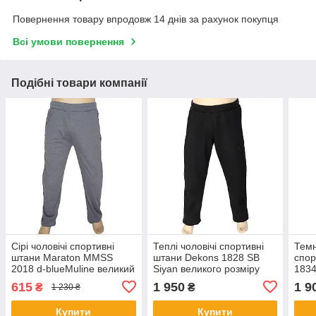
Повернення товару впродовж 14 днів за рахунок покупця
Всі умови повернення
Подібні товари компанії
Сірі чоловічі спортивні
Теплі чоловічі спортивні
Темн
штани Maraton МMSS
штани Dekons 1828 SB
спор
2018 d-blueMuline великий
Siyan великого розміру
1834
розмір
615
1 950
1 9
₴
₴
1 230 ₴
Купити
Купити