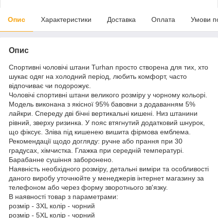
Опис
Характеристики
Доставка
Оплата
Умови п
Опис
Спортивні чоловічі штани Turhan просто створена для тих, хто
шукає одяг на холодний період, любить комфорт, часто
відпочиває чи подорожує.
Чоловічі спортивні штани великого розміру у чорному кольорі.
Модель виконана з якісної 95% бавовни з додаванням 5%
лайкри. Спереду дві бічні вертикальні кишені. Низ штанини
рівний, зверху ризинка. У пояс втягнутий додатковий шнурок,
що фіксує. Зліва під кишенею вишита фірмова емблема.
Рекомендації щодо догляду: ручне або прання при 30
градусах, хімчистка. Глажка при середній температурі.
Барабанне сушіння заборонено.
Наявність необхідного розміру, детальні виміри та особливості
даного виробу уточнюйте у менеджерів інтернет магазину за
телефоном або через форму зворотнього зв'язку.
В наявності товар з параметрами:
розмір - 3XL колір - чорний
розмір - 5XL колір - чорний