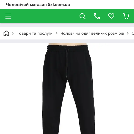
Чоловічий магазин 5xl.com.ua
Товари та послуги
Чоловічий одяг великих розмірів
С