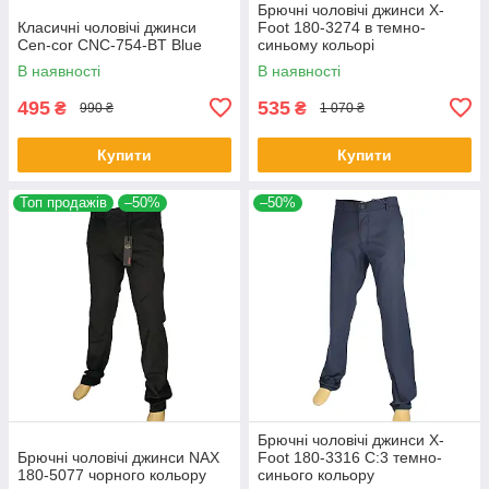
Брючні чоловічі джинси X-
Класичні чоловічі джинси
Foot 180-3274 в темно-
Cen-cor CNC-754-BT Blue
синьому кольорі
В наявності
В наявності
495
535
₴
₴
990 ₴
1 070 ₴
Купити
Купити
Топ продажів
–50%
–50%
Брючні чоловічі джинси X-
Брючні чоловічі джинси NAX
Foot 180-3316 C:3 темно-
180-5077 чорного кольору
синього кольору