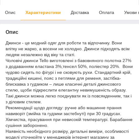
Опис
Характеристики
Доставка
Оплата
Умови 
Опис
Джинси - це модний одяг для роботи та відпочинку. Вони
влітку не жарко, а восени не холодно. Джинси підходять всім
людям незалежно від віку та статі.
Чоловічі джинси Tello виготовлені з бавовняного полотна 27%
з додаванням еластана 3%,тенсел 50%, поліестер 20%. Вони
чудово сидять по фігурі і не сковують рухи. Стандартний крій,
традиційні кишені, пояс з петлями для ременя, застібка-
блискавка з гудзиком – лише класичні деталі джинсового
стилю, щоби підкреслити елегантну невимушеність образу.
Такі джинси можна легко поєднувати як із повсякденним, так і
з діловим стилем.
Рекомендації щодо догляду: ручне або машинне прання
навиворіт (змійка та гудзики застебнуті) при 30 градусах.
Хімчистка, прасування при невисокій температурі. Барабанне
сушіння заборонено.
Наявність необхідного розміру, детальні виміри, особливості
моделі уточнюйте у менеджерів інтернет магазину за