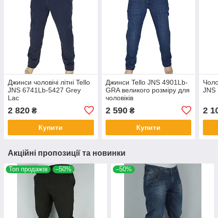
Джинси чоловічі літні Tello
Джинси Tello JNS 4901Lb-
Чоло
JNS 6741Lb-5427 Grey
GRA великого розміру для
JNS 
Lac
чоловіків
2 820
2 590
2 1
₴
₴
Купити
Купити
Акційні пропозиції та новинки
Топ продажів
–50%
–50%