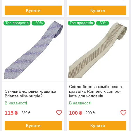
Купити
Купити
Топ продажів
–50%
Топ продажів
–50%
Світло-бежева комбінована
Стильна чоловіча краватка
краватка Romendik compo-
Brianze slim-purple2
latte для чоловіків
В наявності
В наявності
115
100
₴
₴
230 ₴
200 ₴
Купити
Купити