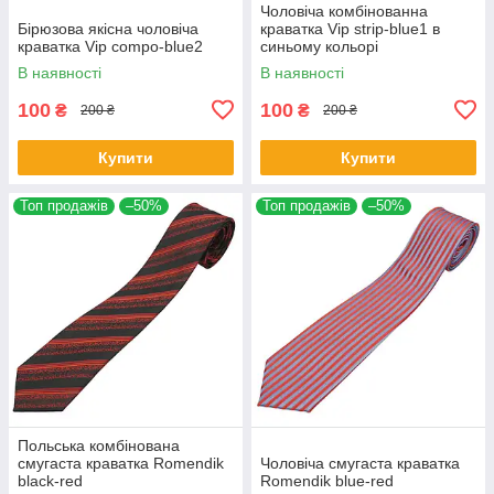
Чоловіча комбінованна
Бірюзова якісна чоловіча
краватка Vip strip-blue1 в
краватка Vip compo-blue2
синьому кольорі
В наявності
В наявності
100
100
₴
₴
200 ₴
200 ₴
Купити
Купити
Топ продажів
–50%
Топ продажів
–50%
Польська комбінована
смугаста краватка Romendik
Чоловіча смугаста краватка
black-red
Romendik blue-red