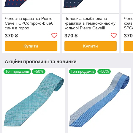
Чоловіча краватка Pierre
Чоловіча комбінована
Чоло
Cavelli CPCompo-d-blue6
краватка в темно-синьому
крав
синя в горох
кольорі Pierre Cavelli
SPC
SCompo-d.Blue2
370
370
370
₴
₴
Купити
Купити
Акційні пропозиції та новинки
Топ продажів
–50%
Топ продажів
–50%