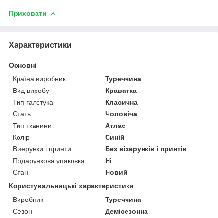
Приховати
Характеристики
Основні
Країна виробник
Туреччина
Вид виробу
Краватка
Тип галстука
Класична
Стать
Чоловіча
Тип тканини
Атлас
Колір
Синій
Візерунки і принти
Без візерунків і принтів
Подарункова упаковка
Ні
Стан
Новий
Користувальницькі характеристики
Виробник
Туреччина
Сезон
Демісезонна