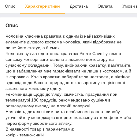
Опис
Характеристики
Доставка
Оплата
Умови 
Опис
Чоловіча класична краватка є одним із найважливіших
елементів ділового костюма чоловіка, який відображає не
лише його статус, а й смак.
Чоловіча вузька однотонна краватка Pierre Cavell у темно-
синьому кольорі виготовлена з якісного поліестеру на
сучасному обладнанні. Тому, вибираючи краватку, пам'ятайте,
що її забарвлення має гармоніювати не лише з костюмом, а й
із сорочкою. Колір краватки вибирайте за настроєм, а відтінок
відповідно до Вашого природного кольоротипу та цілісності
загального комплекту одягу.
Рекомендації щодо догляду: хімчистка, прасування при
температурі 180 градусів, рекомендовано сушіння в
розкладеному вигляді на плоскій поверхні.
Наявність, детальні виміри та особливості даного виробу
уточнюйте у менеджерів інтернет-магазину за телефоном або
через форму зворотнього зв'язку.
В наявності товар з параметрами:
колір - темно-синій