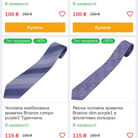
В наявності
В наявності
100
100
₴
₴
200 ₴
200 ₴
Купити
Купити
Топ продажів
–50%
Топ продажів
–50%
Чоловіча комбінована
Якісна чоловіча краватка
краватка Brianze compo-
Brianze slim-purple1 в
purple2 Туреччина
фіолетових кольорах
В наявності
В наявності
115
115
₴
₴
230 ₴
230 ₴