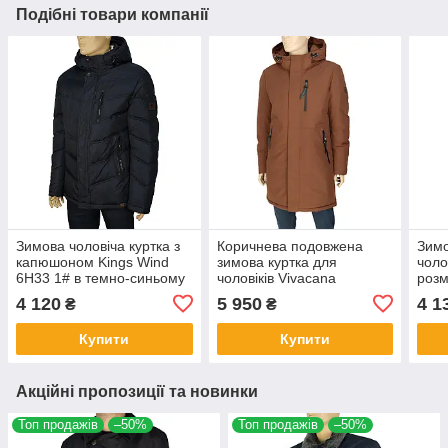
Подібні товари компанії
Зимова чоловіча куртка з
Коричнева подовжена
Зимо
капюшоном Kings Wind
зимова куртка для
чоло
6H33 1# в темно-синьому
чоловіків Vivacana
розм
кольорі
63AW7780M Coffee
966C
4 120
5 950
4 1
₴
₴
Купити
Купити
Акційні пропозиції та новинки
Топ продажів
–50%
Топ продажів
–50%