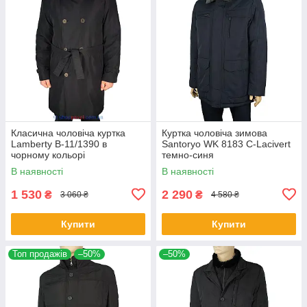
Класична чоловіча куртка
Куртка чоловіча зимова
Lamberty B-11/1390 в
Santoryo WK 8183 С-Lacivert
чорному кольорі
темно-синя
В наявності
В наявності
1 530
2 290
₴
₴
3 060 ₴
4 580 ₴
Купити
Купити
Топ продажів
–50%
–50%