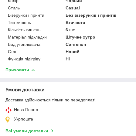
Колір
Чорний
Стиль
Casual
Візерунки і принти
Без візерунків і принтів
Тип кишень
Втачного
Кількість кишень
6 шт.
Матеріал підкладки
Штучне хутро
Вид утеплювача
Синтепон
Стан
Новий
Функція підігріву
Ні
Приховати
Умови доставки
Доставка здійснюється тільки по передоплаті.
Нова Пошта
Укрпошта
Всі умови доставки