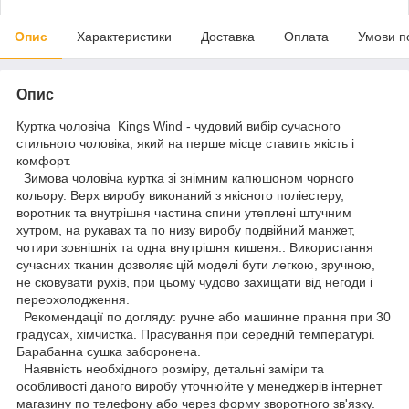
Опис
Характеристики
Доставка
Оплата
Умови п
Опис
Куртка чоловіча Kings Wind - чудовий вибір сучасного
стильного чоловіка, який на перше місце ставить якість і
комфорт.
Зимова чоловіча куртка зі знімним капюшоном чорного
кольору. Верх виробу виконаний з якісного поліестеру,
воротник та внутрішня частина спини утеплені штучним
хутром, на рукавах та по низу виробу подвійний манжет,
чотири зовнішніх та одна внутрішня кишеня.. Використання
сучасних тканин дозволяє цій моделі бути легкою, зручною,
не сковувати рухів, при цьому чудово захищати від негоди і
переохолодження.
Рекомендації по догляду: ручне або машинне прання при 30
градусах, хімчистка. Прасування при середній температурі.
Барабанна сушка заборонена.
Наявність необхідного розміру, детальні заміри та
особливості даного виробу уточнюйте у менеджерів інтернет
магазину по телефону або через форму зворотного зв'язку.