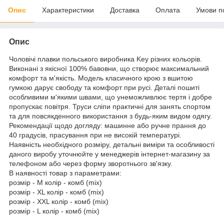
Опис
Характеристики
Доставка
Оплата
Умови п
Опис
Чоловічі плавки польського виробника Key різних кольорів.
Виконані з якісної 100% бавовни, що створює максимальний
комфорт та м'якість. Модель класичного крою з вшитою
гумкою дарує свободу та комфорт при русі. Деталі пошиті
особливими м'якими швами, що унеможливлює тертя і добре
пропускає повітря. Труси сліпи практичні для занять спортом
та для повсякденного використання з будь-яким видом одягу.
Рекомендації щодо догляду: машинне або ручне прання до
40 градусів, прасування при не високій температурі.
Наявність необхідного розміру, детальні виміри та особливості
даного виробу уточнюйте у менеджерів інтернет-магазину за
телефоном або через форму зворотнього зв'язку.
В наявності товар з параметрами:
розмір - M колір - комб (mix)
розмір - XL колір - комб (mix)
розмір - XXL колір - комб (mix)
розмір - L колір - комб (mix)