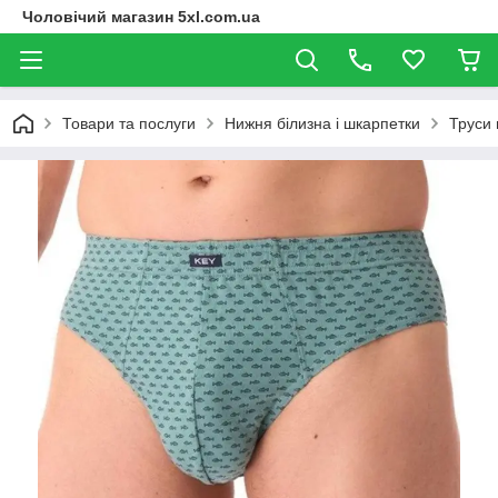
Чоловічий магазин 5xl.com.ua
Товари та послуги
Нижня білизна і шкарпетки
Труси 