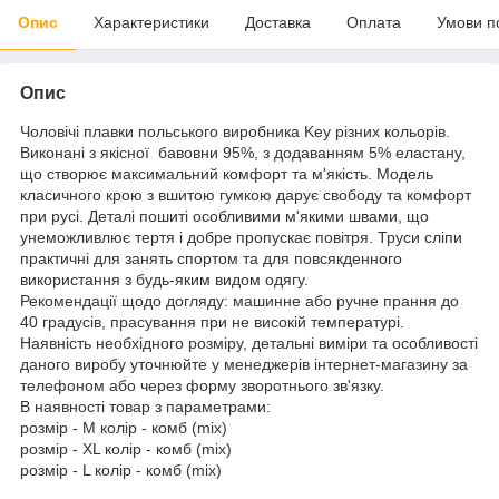
Опис
Характеристики
Доставка
Оплата
Умови п
Опис
Чоловічі плавки польського виробника Key різних кольорів.
Виконані з якісної бавовни 95%, з додаванням 5% еластану,
що створює максимальний комфорт та м'якість. Модель
класичного крою з вшитою гумкою дарує свободу та комфорт
при русі. Деталі пошиті особливими м'якими швами, що
унеможливлює тертя і добре пропускає повітря. Труси сліпи
практичні для занять спортом та для повсякденного
використання з будь-яким видом одягу.
Рекомендації щодо догляду: машинне або ручне прання до
40 градусів, прасування при не високій температурі.
Наявність необхідного розміру, детальні виміри та особливості
даного виробу уточнюйте у менеджерів інтернет-магазину за
телефоном або через форму зворотнього зв'язку.
В наявності товар з параметрами:
розмір - M колір - комб (mix)
розмір - XL колір - комб (mix)
розмір - L колір - комб (mix)