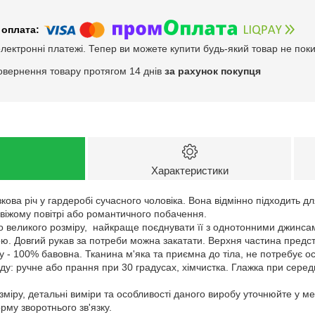
електронні платежі. Тепер ви можете купити будь-який товар не пок
овернення товару протягом 14 днів
за рахунок покупця
Характеристики
зкова річ у гардеробі сучасного чоловіка. Вона відмінно підходить дл
віжому повітрі або романтичного побачення.
o великого розміру, найкраще поєднувати її з однотонними джинса
ою. Довгий рукав за потреби можна закатати. Верхня частина предс
у - 100% бавовна. Тканина м'яка та приємна до тіла, не потребує о
у: ручне або прання при 30 градусах, хімчистка. Глажка при серед
зміру, детальні виміри та особливості даного виробу уточнюйте у м
му зворотнього зв'язку.