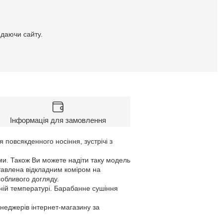
идаючи сайту.
Інформація для замовлення
я повсякденного носіння, зустрічі з
ми. Також Ви можете надіти таку модель
тавлена відкладним коміром на
собливого догляду.
ній температурі. Барабанне сушіння
енеджерів інтернет-магазину за