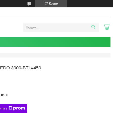
Кошик
DO 3000-BTL#450
L#450
ити з