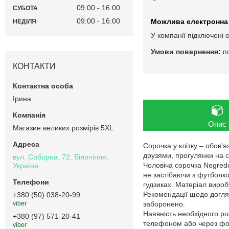
09:00
16:00
СУБОТА
09:00
16:00
НЕДІЛЯ
У компанії підключені 
п
КОНТАКТИ
Ірина
Опис
Магазин великих розмірів 5XL
Сорочка у клітку – обов'я
друзями, прогулянки на с
вул. Соборна, 72, Білопілля,
Чоловіча сорочка Negred
Україна
не застібаючи з футболк
гудзиках. Матеріал вироб
Рекомендації щодо догляд
+380 (50) 038-20-99
заборонено.
viber
Наявність необхідного ро
+380 (97) 571-20-41
телефоном або через фор
viber