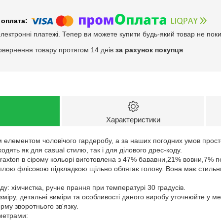
електронні платежі. Тепер ви можете купити будь-який товар не пок
овернення товару протягом 14 днів
за рахунок покупця
Характеристики
м елементом чоловічого гардеробу, а за наших погодних умов прост
ходять як для casual стилю, так і для ділового дрес-коду.
Braxton в сірому кольорі виготовлена з 47% бававни,21% вовни,7% 
еплою флісовою підкладкою щільно облягає голову. Вона має стиль
у: хімчистка, ручне прання при температурі 30 градусів.
зміру, детальні виміри та особливості даного виробу уточнюйте у м
му зворотнього зв'язку.
аметрами: