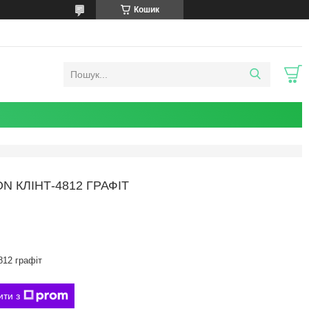
Кошик
N КЛІНТ-4812 ГРАФІТ
812 графіт
ити з