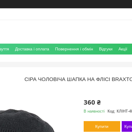
зуття
Доставка і оплата
Повернення і обмін
Відгуки
Акції
СІРА ЧОЛОВІЧА ШАПКА НА ФЛІСІ BRAXTO
360 ₴
В наявності
Код:
КЛІНТ-4
Купити
Куп