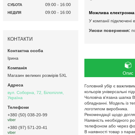
09:00
16:00
СУБОТА
09:00
16:00
НЕДІЛЯ
У компанії підключені 
п
КОНТАКТИ
Ірина
Опис
Магазин великих розмірів 5XL
Головний убір є важливи
кольорів універсальні під
вул. Соборна, 72, Білопілля,
Чоловіча в'язана шапка 
Україна
обладнанні. Модель із т
логотипом виробника.
Рекомендації щодо догляд
+380 (50) 038-20-99
Наявність необхідного ро
viber
телефоном або через фор
+380 (97) 571-20-41
В наявності товар з пар
viber