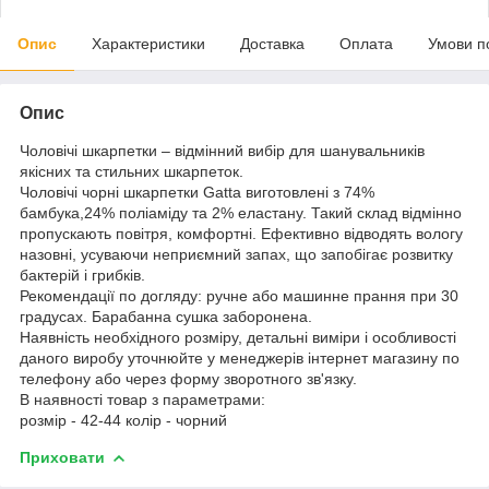
Опис
Характеристики
Доставка
Оплата
Умови п
Опис
Чоловічі шкарпетки – відмінний вибір для шанувальників
якісних та стильних шкарпеток.
Чоловічі чорні шкарпетки Gatta виготовлені з 74%
бамбука,24% поліаміду та 2% еластану. Такий склад відмінно
пропускають повітря, комфортні. Ефективно відводять вологу
назовні, усуваючи неприємний запах, що запобігає розвитку
бактерій і грибків.
Рекомендації по догляду: ручне або машинне прання при 30
градусах. Барабанна сушка заборонена.
Наявність необхідного розміру, детальні виміри і особливості
даного виробу уточнюйте у менеджерів інтернет магазину по
телефону або через форму зворотного зв'язку.
В наявності товар з параметрами:
розмір - 42-44 колір - чорний
Приховати