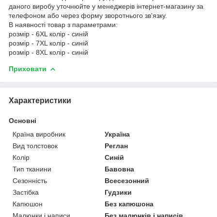
даного виробу уточнюйте у менеджерів інтернет-магазину за
телефоном або через форму зворотнього зв'язку.
В наявності товар з параметрами:
розмір - 6XL колір - синій
розмір - 7XL колір - синій
розмір - 8XL колір - синій
Приховати
Характеристики
Основні
Країна виробник
Україна
Вид толстовок
Реглан
Колір
Синій
Тип тканини
Бавовна
Сезонність
Всесезонний
Застібка
Гудзики
Капюшон
Без капюшона
Малюнки і написи
Без малюнків і написів