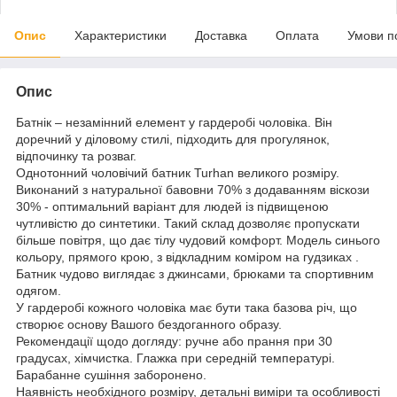
Опис
Характеристики
Доставка
Оплата
Умови п
Опис
Батнік – незамінний елемент у гардеробі чоловіка. Він
доречний у діловому стилі, підходить для прогулянок,
відпочинку та розваг.
Однотонний чоловічий батник Turhan великого розміру.
Виконаний з натуральної бавовни 70% з додаванням віскози
30% - оптимальний варіант для людей із підвищеною
чутливістю до синтетики. Такий склад дозволяє пропускати
більше повітря, що дає тілу чудовий комфорт. Модель синього
кольору, прямого крою, з відкладним коміром на гудзиках .
Батник чудово виглядає з джинсами, брюками та спортивним
одягом.
У гардеробі кожного чоловіка має бути така базова річ, що
створює основу Вашого бездоганного образу.
Рекомендації щодо догляду: ручне або прання при 30
градусах, хімчистка. Глажка при середній температурі.
Барабанне сушіння заборонено.
Наявність необхідного розміру, детальні виміри та особливості