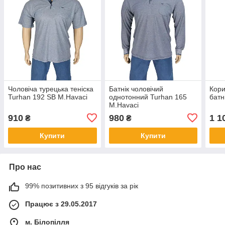
Чоловіча турецька теніска
Батнік чоловічий
Кори
Turhan 192 SB M.Havaci
однотонний Turhan 165
батн
M.Havaci
910
980
1 1
₴
₴
Купити
Купити
Про нас
99% позитивних з 95 відгуків за рік
Працює з 29.05.2017
м. Білопілля