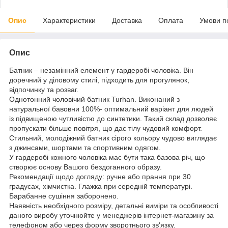
Опис
Характеристики
Доставка
Оплата
Умови п
Опис
Батник – незамінний елемент у гардеробі чоловіка. Він
доречний у діловому стилі, підходить для прогулянок,
відпочинку та розваг.
Однотонний чоловічий батник Turhan. Виконаний з
натуральної бавовни 100%- оптимальний варіант для людей
із підвищеною чутливістю до синтетики. Такий склад дозволяє
пропускати більше повітря, що дає тілу чудовий комфорт.
Стильний, молодіжний батник сірого кольору чудово виглядає
з джинсами, шортами та спортивним одягом.
У гардеробі кожного чоловіка має бути така базова річ, що
створює основу Вашого бездоганного образу.
Рекомендації щодо догляду: ручне або прання при 30
градусах, хімчистка. Глажка при середній температурі.
Барабанне сушіння заборонено.
Наявність необхідного розміру, детальні виміри та особливості
даного виробу уточнюйте у менеджерів інтернет-магазину за
телефоном або через форму зворотнього зв'язку.