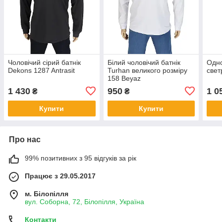
Чоловічий сірий батнік
Білий чоловічий батнік
Одно
Dekons 1287 Antrasit
Turhan великого розміру
свет
158 Beyaz
1 430
950
1 0
₴
₴
Купити
Купити
Про нас
99% позитивних з 95 відгуків за рік
Працює з 29.05.2017
м. Білопілля
вул. Соборна, 72, Білопілля, Україна
Контакти