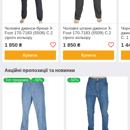
Чоловічі джинси-брюки X-
Чоловічі штани-джинси X-
Чорн
Foot 170-7183 (5508) C.2
Foot 170-7183 (5509) C.2
джин
сірого кольору
сірого кольору
C: 1
1 850
1 850
1 4
₴
₴
Купити
Купити
Акційні пропозиції та новинки
Топ продажів
–50%
–50%