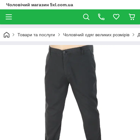
Чоловічий магазин 5xl.com.ua
Товари та послуги
Чоловічий одяг великих розмірів
Д