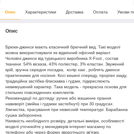
Опис
Характеристики
Доставка
Оплата
Умови п
Опис
Брюки-джинси мають класичний брючний вид. Такі моделі
можна використовувати як відмінний офісний варіант.
Чоловічі джинси від турецького виробника X-Foot., состав
тканини: 54% вісказа, 43% поліестер, 3% еластан. Звужений
крій, зручна середня посадка, колір хакі , роблять джинси
практичними для носіння. Косі кишені спереду, прорізні ззаду,
традиційна застібка-блискавка і гудзик, підкреслюють
невимушений характер. Така модель - прекрасна основа для
стильних повсякденних комплектів.
Рекомендації по догляду: ручне або машинне прання
навиворіт (змійка і гудзики застебнуті) при 30 градусах.
Хімчистка, прасування при невисокій температурі. Барабанна
сушка заборонена.
Наявність необхідного розміру, детальні виміри, особливості
моделі уточнюйте у менеджерів інтернет магазину по
телефону або через форму зворотнього зв'язку.