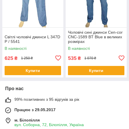
Чоловічі сині джинси Cen-cor
Світлі чоловічі джинси L 347D
CNC-1589 BT Blue в великих
P / 5541
розмірах
В наявності
В наявності
625
535
₴
₴
1 250 ₴
1 070 ₴
Купити
Купити
Про нас
99% позитивних з 95 відгуків за рік
Працює з 29.05.2017
м. Білопілля
вул. Соборна, 72, Білопілля, Україна