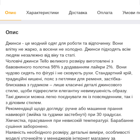
Опис
Характеристики
Доставка
Оплата
Умови п
Опис
Джинси - це модний одяг для роботи та відпочинку. Вони
влітку не жарко, а восени не холодно. Джинси підходять всім
людям незалежно від віку та статі.
Чоловічі джинси Tello великого розміру виготовлені з
бавовняного полотна 98% з додаванням лайкри 2%. Вони
чудово сидять по фігурі і не сковують рухи. Стандартний крій,
традиційні кишені, пояс з петлями для ременя, застібка-
блискавка з гудзиком – лише класичні деталі джинсового
стилю, щоби підкреслити елегантну невимушеність образу.
Такі джинси можна легко поєднувати як із повсякденним, так і
з діловим стилем.
Рекомендації щодо догляду: ручне або машинне прання
навиворіт (змійка та гудзики застебнуті) при 30 градусах.
Хімчистка, прасування при невисокій температурі. Барабанне
сушіння заборонено.
Наявність необхідного розміру, детальні виміри, особливості
моделі уточнюйте у менеджерів інтернет магазину за