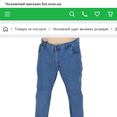
Чоловічий магазин 5xl.com.ua
Товари та послуги
Чоловічий одяг великих розмірів
Д