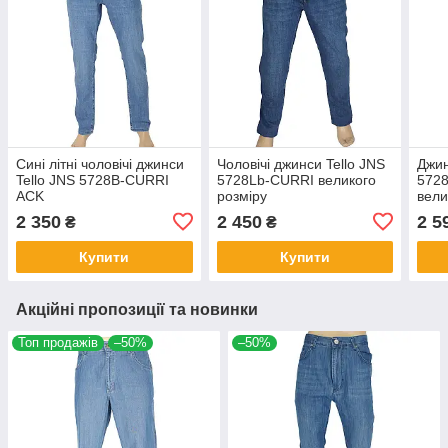
Сині літні чоловічі джинси
Чоловічі джинси Tello JNS
Джин
Tello JNS 5728B-CURRI
5728Lb-CURRI великого
572
ACK
розміру
вели
2 350
2 450
2 5
₴
₴
Купити
Купити
Акційні пропозиції та новинки
Топ продажів
–50%
–50%