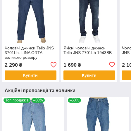
Чоловічі джинси Tello JNS
Якісні чоловічі джинси
Чоло
3701Lb- LINA ORTA
Tello JNS 7701Lb 1943BB
JNS 
великого розміру
2 290
1 690
2 1
₴
₴
Купити
Купити
Акційні пропозиції та новинки
Топ продажів
–50%
–50%