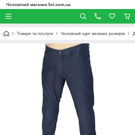
Чоловічий магазин 5xl.com.ua
Товари та послуги
Чоловічий одяг великих розмірів
Д