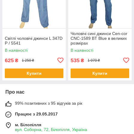
Чоловічі сині джинси Cen-cor
Світлі чоловічі джинси L 347D
CNC-1589 BT Blue в великих
P / 5541
розмірах
В наявності
В наявності
625
535
₴
₴
1 250 ₴
1 070 ₴
Купити
Купити
Про нас
99% позитивних з 95 відгуків за рік
Працює з 29.05.2017
м. Білопілля
вул. Соборна, 72, Білопілля, Україна