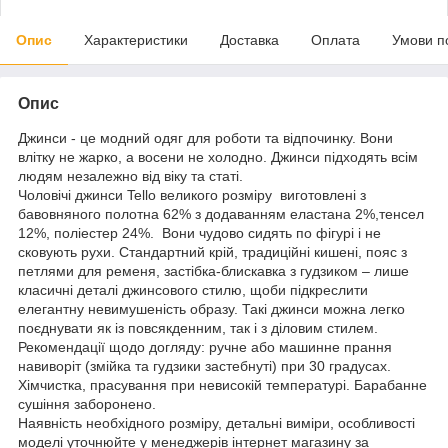
Опис
Характеристики
Доставка
Оплата
Умови п
Опис
Джинси - це модний одяг для роботи та відпочинку. Вони
влітку не жарко, а восени не холодно. Джинси підходять всім
людям незалежно від віку та статі.
Чоловічі джинси Tello великого розміру виготовлені з
бавовняного полотна 62% з додаванням еластана 2%,тенсел
12%, поліестер 24%. Вони чудово сидять по фігурі і не
сковують рухи. Стандартний крій, традиційні кишені, пояс з
петлями для ременя, застібка-блискавка з гудзиком – лише
класичні деталі джинсового стилю, щоби підкреслити
елегантну невимушеність образу. Такі джинси можна легко
поєднувати як із повсякденним, так і з діловим стилем.
Рекомендації щодо догляду: ручне або машинне прання
навиворіт (змійка та гудзики застебнуті) при 30 градусах.
Хімчистка, прасування при невисокій температурі. Барабанне
сушіння заборонено.
Наявність необхідного розміру, детальні виміри, особливості
моделі уточнюйте у менеджерів інтернет магазину за