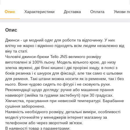
Опис
Характеристики
Доставка
Оплата
Умови п
Опис
Джинси - це модний одяг для роботи та відпочинку. У них
влітку не жарко і відмінно підходять всім людям незалежно від
віку та статі.
Чоловічі джинси-брюки Tello JNS великого розміру
виготовлені зі 100% льону. Модель вільного крою, до низу
злегка звужені, дві бічні кишені і дві прорізні ззаду, в поясі з
боків резинка і є шнурок для фіксації, але так само є шльовки
для ременя. Такі штани можна носити як із ременем, так і без
нього. Вони чудово сидять по фігурі і не сковують рухи.
Рекомендації щодо догляду: ручне або машинне прання
навиворіт (змійка та гудзики застебнуті) при 30 градусах.
Хімчистка, прасування при невисокій температурі. Барабанне
сушіння заборонено.
Наявність необхідного розміру, детальні виміри, особливості
моделі уточнюйте у менеджерів інтернет магазину за
телефоном або через зворотний зв'язок.
В наявності товар з параметрами: