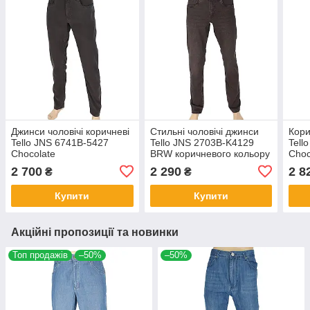
Джинси чоловічі коричневі
Стильні чоловічі джинси
Кори
Tello JNS 6741B-5427
Tello JNS 2703B-K4129
Tell
Chocolate
BRW коричневого кольору
Choc
2 700
2 290
2 8
₴
₴
Купити
Купити
Акційні пропозиції та новинки
Топ продажів
–50%
–50%