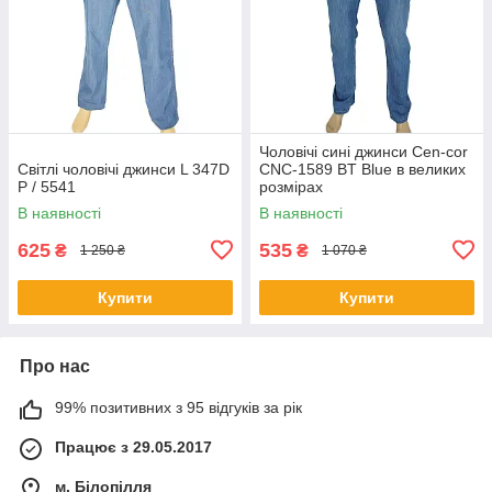
Чоловічі сині джинси Cen-cor
Світлі чоловічі джинси L 347D
CNC-1589 BT Blue в великих
P / 5541
розмірах
В наявності
В наявності
625
535
₴
₴
1 250 ₴
1 070 ₴
Купити
Купити
Про нас
99% позитивних з 95 відгуків за рік
Працює з 29.05.2017
м. Білопілля