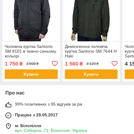
Чоловіча куртка Santorio
Демісезонна чоловіча
Чоло
SM 8101 в темно-синьому
куртка Santorio SM 7644 H
курт
кольорі
Haki
Sant
K.Be
1 750
1 560
4 1
₴
₴
3 500 ₴
3 120 ₴
Купити
Купити
Про нас
99% позитивних з 95 відгуків за рік
Працює з 29.05.2017
м. Білопілля
вул. Соборна, 72, Білопілля, Україна