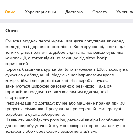
Опис
Характеристики
Доставка
Оплата
Умови п
Опис
Сучасна модель легкої куртки, яка дуже популярна як серед
молоді, так і дорослого покоління. Вона зручна, підходить для
теплих днів, практична, добре сидить на чоловіках будь-якої
комплекції, а також відмінно захищає від вітру. Колір
коричневий.
Коротка бавовняна куртка Santorio виконана з 100% акрилу на
сучасному обладнанні. Модель з напівприлеглим кроєм,
комір-стійка і дві прорізні кишені. Низ виробу і рукава
закінчуються широкою бавовняною резинкою. Така річ
гармонійно поєднується як з класичним одягом, так і
спортивним.
Рекомендації по догляду: ручне або машинне прання при 30
градусах, хімчистка. Прасування при середній температурі.
Барабанна сушка заборонена.
Наявність необхідного розміру, детальні виміри і особливості
даного виробу уточнюйте у менеджерів інтернет магазину по
телефону або через форму зворотного зв'язку.