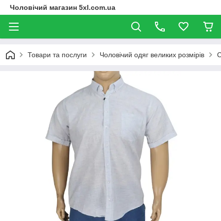
Чоловічий магазин 5xl.com.ua
Товари та послуги
Чоловічий одяг великих розмірів
С