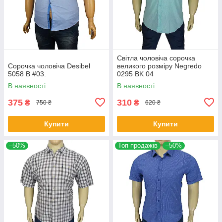
Світла чоловіча сорочка
Сорочка чоловіча Desibel
великого розміру Negredo
5058 B #03.
0295 BK 04
В наявності
В наявності
375
310
₴
₴
750 ₴
620 ₴
Купити
Купити
–50%
Топ продажів
–50%