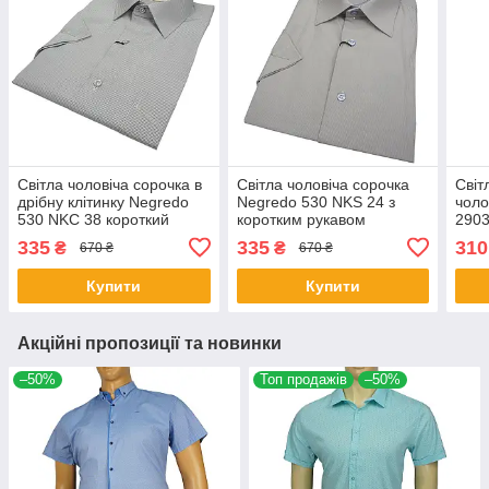
Світла чоловіча сорочка в
Світла чоловіча сорочка
Світ
дрібну клітинку Negredo
Negredo 530 NKS 24 з
чоло
530 NKC 38 короткий
коротким рукавом
2903
рукав
рука
335
335
310
₴
₴
670 ₴
670 ₴
Купити
Купити
Акційні пропозиції та новинки
–50%
Топ продажів
–50%