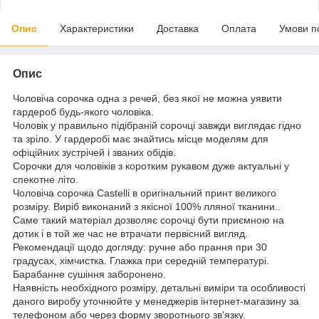
Опис
Характеристики
Доставка
Оплата
Умови п
Опис
Чоловіча сорочка одна з речей, без якої не можна уявити
гардероб будь-якого чоловіка.
Чоловік у правильно підібраній сорочці завжди виглядає гідно
та зріло. У гардеробі має знайтись місце моделям для
офіційних зустрічей і званих обідів.
Сорочки для чоловіків з коротким рукавом дуже актуальні у
спекотне літо.
Чоловіча сорочка Castelli в оригінальний принт великого
розміру. Виріб виконаний з якісної 100% лляної тканини..
Саме такий матеріал дозволяє сорочці бути приємною на
дотик і в той же час не втрачати первісний вигляд.
Рекомендації щодо догляду: ручне або прання при 30
градусах, хімчистка. Глажка при середній температурі.
Барабанне сушіння заборонено.
Наявність необхідного розміру, детальні виміри та особливості
даного виробу уточнюйте у менеджерів інтернет-магазину за
телефоном або через форму зворотнього зв'язку.