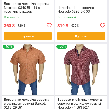
Бавовняна чоловіча сорочка
Negredo 0340 BKI 19 з
Чоловіча літня сорочка
коротким рукавом
Negredo 0295 BK 03
В наявності
В наявності
360
310
₴
₴
720 ₴
620 ₴
Купити
Купити
–50%
–50%
Бавовняна чоловіча сорочка
Бордова в клітинку чоловіча
в великому розмірі Barcotti
сорочка в великому розмірі
0163-29 BK
Negredo 44 BKI 527