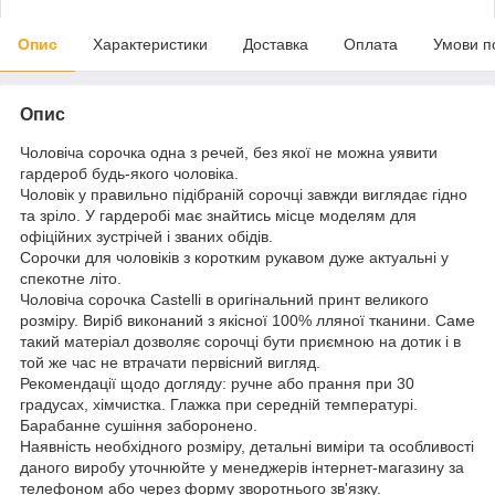
Опис
Характеристики
Доставка
Оплата
Умови п
Опис
Чоловіча сорочка одна з речей, без якої не можна уявити
гардероб будь-якого чоловіка.
Чоловік у правильно підібраній сорочці завжди виглядає гідно
та зріло. У гардеробі має знайтись місце моделям для
офіційних зустрічей і званих обідів.
Сорочки для чоловіків з коротким рукавом дуже актуальні у
спекотне літо.
Чоловіча сорочка Castelli в оригінальний принт великого
розміру. Виріб виконаний з якісної 100% лляної тканини. Саме
такий матеріал дозволяє сорочці бути приємною на дотик і в
той же час не втрачати первісний вигляд.
Рекомендації щодо догляду: ручне або прання при 30
градусах, хімчистка. Глажка при середній температурі.
Барабанне сушіння заборонено.
Наявність необхідного розміру, детальні виміри та особливості
даного виробу уточнюйте у менеджерів інтернет-магазину за
телефоном або через форму зворотнього зв'язку.