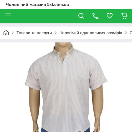
Чоловічий магазин 5xl.com.ua
Товари та послуги
Чоловічий одяг великих розмірів
С