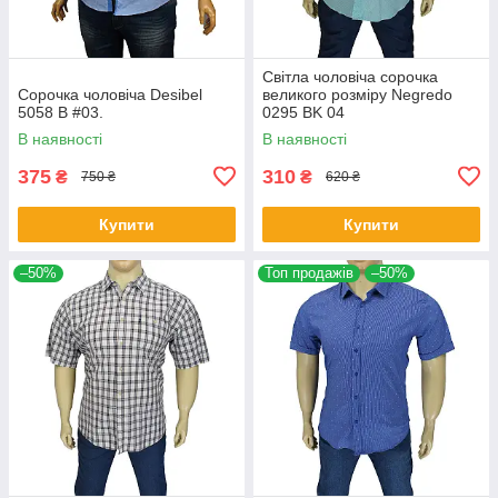
Світла чоловіча сорочка
Сорочка чоловіча Desibel
великого розміру Negredo
5058 B #03.
0295 BK 04
В наявності
В наявності
375
310
₴
₴
750 ₴
620 ₴
Купити
Купити
–50%
Топ продажів
–50%