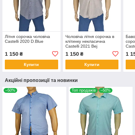
Літня сорочка чоловіча
Чоловіча літня сорочка в
Баво
Castelli 2020 D.Blue
клітинку некласична
соро
Castelli 2021 Bej
Cast
1 150
1 150
1 1
₴
₴
Купити
Купити
Акційні пропозиції та новинки
–50%
Топ продажів
–50%