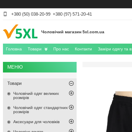
+380 (50) 038-20-99
+380 (97) 571-20-41
Чоловічий магазин 5xl.com.ua
Головна
Товари
Про нас
Контакти
Заміри одягу та в
Товари
Чоловічий одяг великих
розмірів
Чоловічий одяг стандартних
розмірів
Аксесуари для чоловіків
Чоловіче взуття