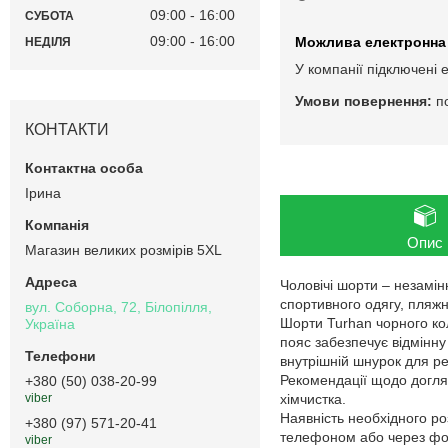
09:00
16:00
СУБОТА
09:00
16:00
НЕДІЛЯ
У компанії підключені 
п
КОНТАКТИ
Ірина
Опис
Магазин великих розмірів 5XL
Чоловічі шорти – незамін
спортивного одягу, пляжн
вул. Соборна, 72, Білопілля,
Шорти Turhan чорного ко
Україна
пояс забезпечує відмінну 
внутрішній шнурок для ре
Рекомендації щодо догля
+380 (50) 038-20-99
хімчистка.
viber
Наявність необхідного ро
+380 (97) 571-20-41
телефоном або через фор
viber