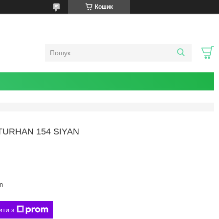
Кошик
TURHAN 154 SIYAN
n
ити з