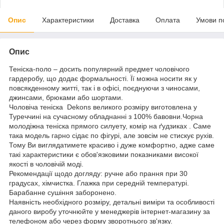
Опис
Характеристики
Доставка
Оплата
Умови п
Опис
Теніска-поло – досить популярний предмет чоловічого
гардеробу, що додає формальності. Її можна носити як у
повсякденному житті, так і в офісі, поєднуючи з чиносами,
джинсами, брюками або шортами.
Чоловіча теніска Dekons великого розміру виготовлена у
Туреччині на сучасному обладнанні з 100% бавовни.Чорна
молодіжна теніска прямого силуету, комір на ґудзиках . Саме
така модель гарно сідає по фігурі, але зовсім не стискує рухів.
Тому Ви виглядатимете красиво і дуже комфортно, адже саме
такі характеристики є обов'язковими показниками високої
якості в чоловічій моді.
Рекомендації щодо догляду: ручне або прання при 30
градусах, хімчистка. Глажка при середній температурі.
Барабанне сушіння заборонено.
Наявність необхідного розміру, детальні виміри та особливості
даного виробу уточнюйте у менеджерів інтернет-магазину за
телефоном або через форму зворотнього зв'язку.