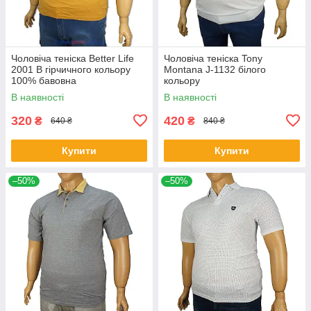
Чоловіча теніска Better Life
Чоловіча теніска Tony
2001 B гірчичного кольору
Montana J-1132 білого
100% бавовна
кольору
В наявності
В наявності
320
420
₴
₴
640 ₴
840 ₴
Купити
Купити
–50%
–50%