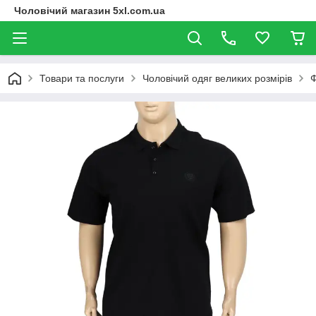
Чоловічий магазин 5xl.com.ua
Товари та послуги
Чоловічий одяг великих розмірів
Ф