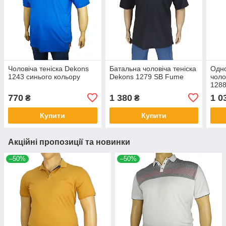
Чоловіча теніска Dekons
Батальна чоловіча теніска
Одно
1243 синього кольору
Dekons 1279 SB Fume
чоло
1288
770
1 380
1 0
₴
₴
Купити
Купити
Акційні пропозиції та новинки
–50%
–50%