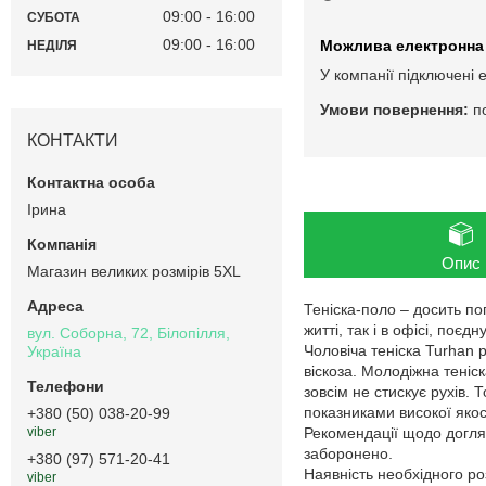
09:00
16:00
СУБОТА
09:00
16:00
НЕДІЛЯ
У компанії підключені 
п
КОНТАКТИ
Ірина
Опис
Магазин великих розмірів 5XL
Теніска-поло – досить п
житті, так і в офісі, по
вул. Соборна, 72, Білопілля,
Чоловіча теніска Turhan 
Україна
віскоза. Молодіжна теніск
зовсім не стискує рухів.
показниками високої якост
+380 (50) 038-20-99
Рекомендації щодо догляд
viber
заборонено.
+380 (97) 571-20-41
Наявність необхідного ро
viber