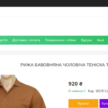
зуття
Доставка і оплата
Повернення і обмін
Відгуки
Акції
РИЖА БАВОВНЯНА ЧОЛОВІЧА ТЕНІСКА T
920 ₴
В наявності
Код:
163 B C
Купити
Куп