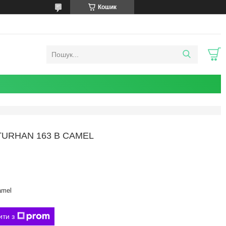
Кошик
URHAN 163 B CAMEL
amel
ити з