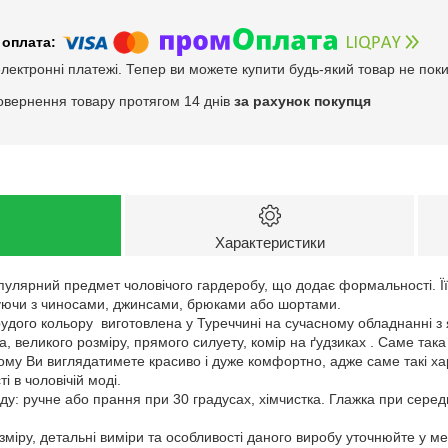
електронні платежі. Тепер ви можете купити будь-який товар не пок
овернення товару протягом 14 днів
за рахунок покупця
Характеристики
опулярний предмет чоловічого гардеробу, що додає формальності. Ї
єднуючи з чиносами, джинсами, брюками або шортами.
рудого кольору виготовлена у Туреччині на сучасному обладнанні з
а, великого розміру, прямого силуету, комір на ґудзиках . Саме така
 Тому Ви виглядатимете красиво і дуже комфортно, адже саме такі х
і в чоловічій моді.
у: ручне або прання при 30 градусах, хімчистка. Глажка при серед
зміру, детальні виміри та особливості даного виробу уточнюйте у м