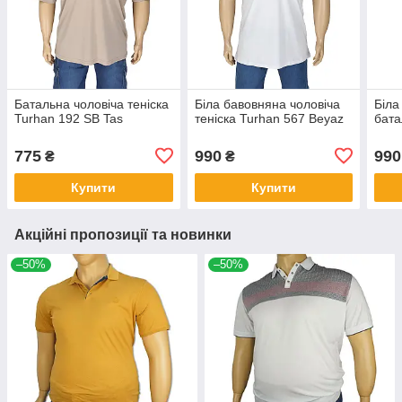
Батальна чоловіча теніска
Біла бавовняна чоловіча
Біла
Turhan 192 SB Tas
теніска Turhan 567 Beyaz
бата
775
990
990
₴
₴
Купити
Купити
Акційні пропозиції та новинки
–50%
–50%