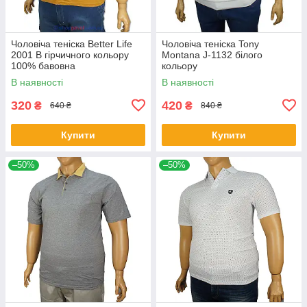
Чоловіча теніска Better Life
Чоловіча теніска Tony
2001 B гірчичного кольору
Montana J-1132 білого
100% бавовна
кольору
В наявності
В наявності
320
420
₴
₴
640 ₴
840 ₴
Купити
Купити
–50%
–50%