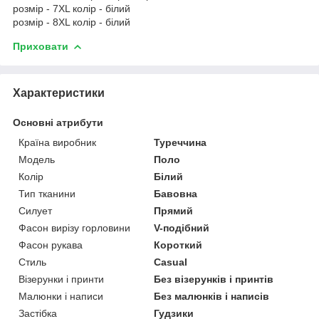
розмір - 7XL колір - білий
розмір - 8XL колір - білий
Приховати
Характеристики
Основні атрибути
Країна виробник
Туреччина
Модель
Поло
Колір
Білий
Тип тканини
Бавовна
Силует
Прямий
Фасон вирізу горловини
V-подібний
Фасон рукава
Короткий
Стиль
Casual
Візерунки і принти
Без візерунків і принтів
Малюнки і написи
Без малюнків і написів
Застібка
Гудзики