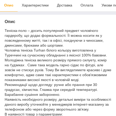
Опис
Характеристики
Доставка
Оплата
Умови п
Опис
Теніска-поло – досить популярний предмет чоловічого
гардеробу, що додає формальності. Її можна носити як у
повсякденному житті, так і в офісі, поєднуючи з чиносами,
джинсами, брюками або шортами.
Чоловіча теніска Turhan білого кольору виготовлена у
Туреччині на сучасному обладнанні з якісної 100% бавовни.
Молодіжна теніска великого розміру прямого силуету, комір
на ґудзиках . Саме така модель гарно сідає по фігурі, але
зовсім не стискує рухів. Тому Ви виглядатимете красиво і дуже
комфортно, адже саме такі характеристики є обов'язковими
показниками високої якості в чоловічій моді.
Рекомендації щодо догляду: ручне або прання при 30
градусах, хімчистка. Глажка при середній температурі.
Барабанне сушіння заборонено.
Наявність необхідного розміру, детальні виміри та особливості
даного виробу уточнюйте у менеджерів інтернет-магазину за
телефоном або через форму зворотнього зв'язку.
В наявності товар з параметрами: