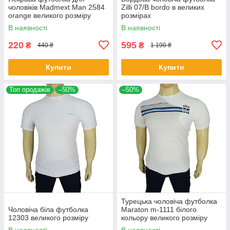
чоловіків Madmext Man 2584
Zilli 07/В bordo в великих
orange великого розміру
розмірах
В наявності
В наявності
220
595
₴
₴
440 ₴
1 190 ₴
Купити
Купити
Топ продажів
–50%
–50%
Турецька чоловіча футболка
Чоловіча біла футболка
Maraton m-1111 білого
12303 великого розміру
кольору великого розміру
В наявності
В наявності