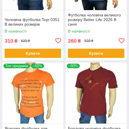
Футболка чоловіча великого
Чоловіча футболка Topi 0351
розміру Better Life 2026 В
B великих розмірів
синя
В наявності
В наявності
310
260
₴
₴
620 ₴
520 ₴
Купити
Купити
Топ продажів
–50%
–50%
Яскрава футболка для
Бордова чоловіча футболка