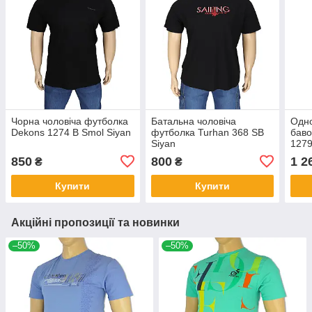
Чорна чоловіча футболка
Батальна чоловіча
Одно
Dekons 1274 B Smol Siyan
футболка Turhan 368 SB
баво
Siyan
1279
850
800
1 2
₴
₴
Купити
Купити
Акційні пропозиції та новинки
–50%
–50%