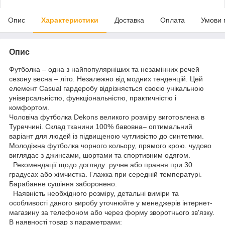
Опис
Характеристики
Доставка
Оплата
Умови 
Опис
Футболка – одна з найпопулярніших та незамінних речей
сезону весна – літо. Незалежно від модних тенденцій. Цей
елемент Casual гардеробу відрізняється своєю унікальною
універсальністю, функціональністю, практичністю і
комфортом.
Чоловіча футболка Dekons великого розміру виготовлена в
Туреччині. Склад тканини 100% бавовна– оптимальний
варіант для людей із підвищеною чутливістю до синтетики.
Молодіжна футболка чорного кольору, прямого крою. чудово
виглядає з джинсами, шортами та спортивним одягом.
Рекомендації щодо догляду: ручне або прання при 30
градусах або хімчистка. Глажка при середній температурі.
Барабанне сушіння заборонено.
Наявність необхідного розміру, детальні виміри та
особливості даного виробу уточнюйте у менеджерів інтернет-
магазину за телефоном або через форму зворотнього зв'язку.
В наявності товар з параметрами: