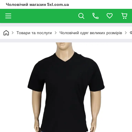
Чоловічий магазин 5xl.com.ua
Товари та послуги
Чоловічий одяг великих розмірів
Ф