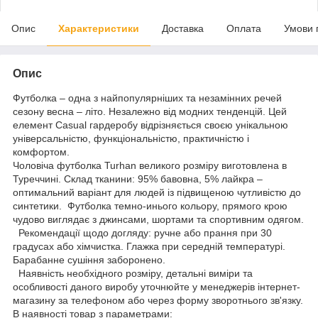
Опис
Характеристики
Доставка
Оплата
Умови 
Опис
Футболка – одна з найпопулярніших та незамінних речей
сезону весна – літо. Незалежно від модних тенденцій. Цей
елемент Casual гардеробу відрізняється своєю унікальною
універсальністю, функціональністю, практичністю і
комфортом.
Чоловіча футболка Turhan великого розміру виготовлена в
Туреччині. Склад тканини: 95% бавовна, 5% лайкра –
оптимальний варіант для людей із підвищеною чутливістю до
синтетики. Футболка темно-инього кольору, прямого крою
чудово виглядає з джинсами, шортами та спортивним одягом.
Рекомендації щодо догляду: ручне або прання при 30
градусах або хімчистка. Глажка при середній температурі.
Барабанне сушіння заборонено.
Наявність необхідного розміру, детальні виміри та
особливості даного виробу уточнюйте у менеджерів інтернет-
магазину за телефоном або через форму зворотнього зв'язку.
В наявності товар з параметрами: