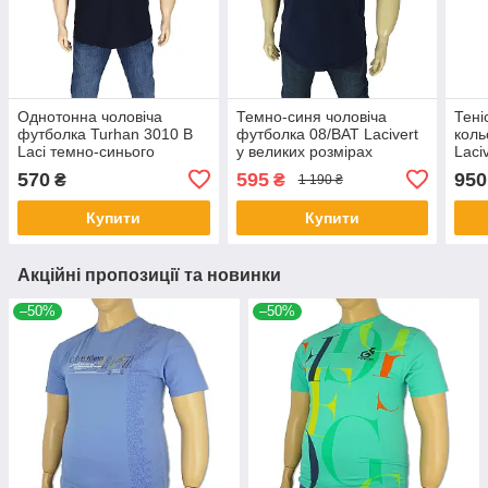
Однотонна чоловіча
Темно-синя чоловіча
Тені
футболка Turhan 3010 B
футболка 08/BAT Lacivert
коль
Laci темно-синього
у великих розмірах
Laci
кольору
570
595
950
₴
₴
1 190 ₴
Купити
Купити
Акційні пропозиції та новинки
–50%
–50%