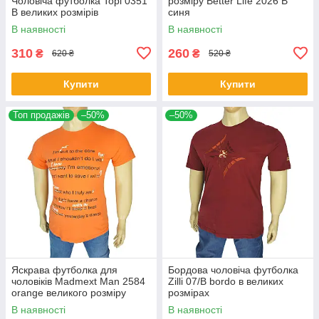
Чоловіча футболка Topi 0351
розміру Better Life 2026 В
B великих розмірів
синя
В наявності
В наявності
310
260
₴
₴
620 ₴
520 ₴
Купити
Купити
Топ продажів
–50%
–50%
Яскрава футболка для
Бордова чоловіча футболка
чоловіків Madmext Man 2584
Zilli 07/В bordo в великих
orange великого розміру
розмірах
В наявності
В наявності