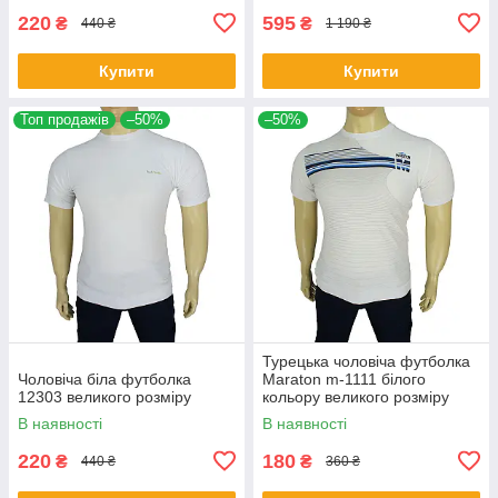
220
595
₴
₴
440 ₴
1 190 ₴
Купити
Купити
Топ продажів
–50%
–50%
Турецька чоловіча футболка
Чоловіча біла футболка
Maraton m-1111 білого
12303 великого розміру
кольору великого розміру
В наявності
В наявності
220
180
₴
₴
440 ₴
360 ₴