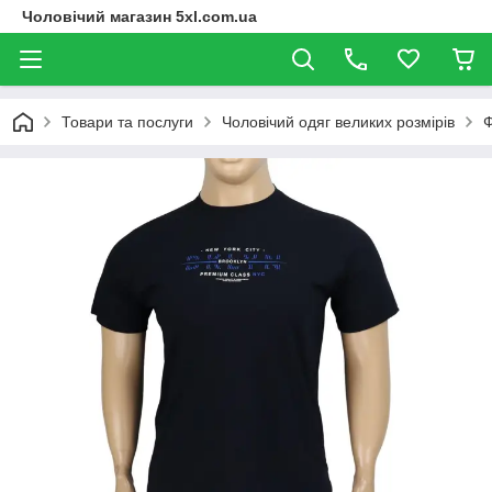
Чоловічий магазин 5xl.com.ua
Товари та послуги
Чоловічий одяг великих розмірів
Ф