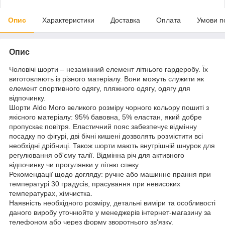
Опис
Характеристики
Доставка
Оплата
Умови п
Опис
Чоловічі шорти – незамінний елемент літнього гардеробу. Їх
виготовляють із різного матеріалу. Вони можуть служити як
елемент спортивного одягу, пляжного одягу, одягу для
відпочинку.
Шорти Aldo Moro великого розміру чорного кольору пошиті з
якісного матеріалу: 95% бавовна, 5% еластан, який добре
пропускає повітря. Еластичний пояс забезпечує відмінну
посадку по фігурі, дві бічні кишені дозволять розмістити всі
необхідні дрібниці. Також шорти мають внутрішній шнурок для
регулювання об'єму талії. Відмінна річ для активного
відпочинку чи прогулянки у літню спеку.
Рекомендації щодо догляду: ручне або машинне прання при
температурі 30 градусів, прасування при невисоких
температурах, хімчистка.
Наявність необхідного розміру, детальні виміри та особливості
даного виробу уточнюйте у менеджерів інтернет-магазину за
телефоном або через форму зворотнього зв'язку.