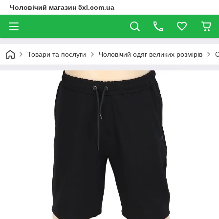
Чоловічий магазин 5xl.com.ua
Товари та послуги
Чоловічий одяг великих розмірів
С