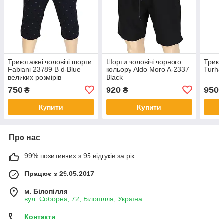
Трикотажні чоловічі шорти
Шорти чоловічі чорного
Трик
Fabianі 23789 B d-Blue
кольору Aldo Moro A-2337
Turh
великих розмірів
Black
750
920
950
₴
₴
Купити
Купити
Про нас
99% позитивних з 95 відгуків за рік
Працює з 29.05.2017
м. Білопілля
вул. Соборна, 72, Білопілля, Україна
Контакти