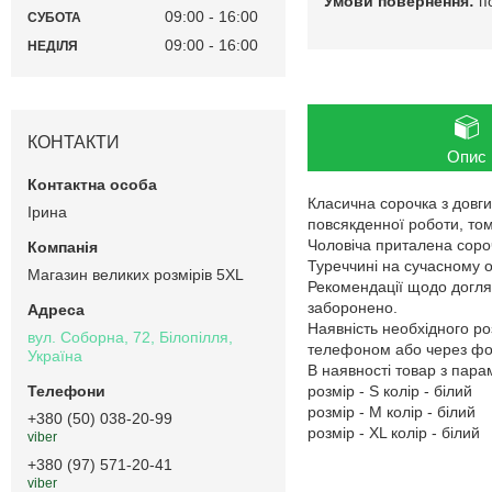
п
09:00
16:00
СУБОТА
09:00
16:00
НЕДІЛЯ
КОНТАКТИ
Опис
Класична сорочка з довгим
Ірина
повсякденної роботи, том
Чоловіча приталена сороч
Туреччині на сучасному 
Магазин великих розмірів 5XL
Рекомендації щодо догляд
заборонено.
Наявність необхідного ро
вул. Соборна, 72, Білопілля,
телефоном або через фор
Україна
В наявності товар з пар
розмір - S колір - білий
розмір - M колір - білий
+380 (50) 038-20-99
розмір - XL колір - білий
viber
+380 (97) 571-20-41
viber