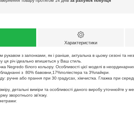
овернення товару протягом 14 днів
за рахунок покупця
Характеристики
 рукавом з запонками, як і раніше, актуальна в цьому сезоні та нез
у ця річ ідеально впишеться у Ваш стиль.
ка Negredo білого кольору. Особливості цієї моделі в неординарни
обладнанні з 80% бавовни,17%поліестера та 3%лайкри.
у: ручне або прання при 30 градусах, хімчистка. Глажка при серед
зміру, детальні виміри та особливості даного виробу уточнюйте у м
му зворотнього зв'язку.
аметрами: