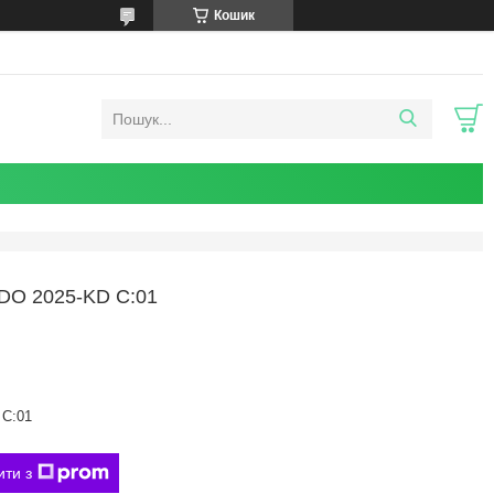
Кошик
O 2025-KD C:01
 C:01
ити з