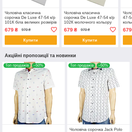
Чоловіча класична
Чоловіча класична
Чоло
сорочка De Luxe 47-54 к/р
сорочка De Luxe 47-54 к/р
47-5
101К біла великих розмірів
102К молочного кольору
коль
679
679
679
₴
₴
970 ₴
970 ₴
Купити
Купити
Акційні пропозиції та новинки
Топ продажів
–50%
Топ продажів
–50%
Чоловіча сорочка Jack Polo