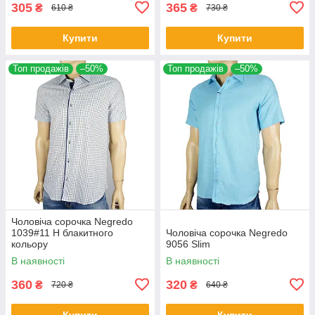
305
365
₴
₴
610 ₴
730 ₴
Купити
Купити
Топ продажів
–50%
Топ продажів
–50%
Чоловіча сорочка Negredo
1039#11 Н блакитного
Чоловіча сорочка Negredo
кольору
9056 Slim
В наявності
В наявності
360
320
₴
₴
720 ₴
640 ₴
Купити
Купити