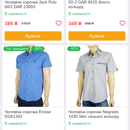
Чоловіча сорочка Jack Polo
50-2 GAR 9015 білого
60/1 DAR 23003
кольору
В наявності
В наявності
385
345
₴
₴
770 ₴
690 ₴
Купити
Купити
Топ продажів
–50%
–50%
Чоловіча сорочка Еnisse
Чоловіча сорочка Negredo
EGK1343
1030 Slim синього кольору
В наявності
В наявності