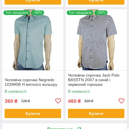
Топ продажів
–50%
Топ продажів
–50%
Чоловіча сорочка Jack Polo
Чоловіча сорочка Negredo
BASSTN 2007 в синій і
1039#08 Н мятного кольору
червоний горошок
В наявності
В наявності
360
460
₴
₴
720 ₴
920 ₴
Купити
Купити
Показати ще