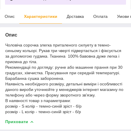
Опис
Характеристики
Доставка
Оплата
Умови 
Опис
Чоловіча сорочка злегка приталеного силуету в темно-
синьому кольорі. Рукав три чверті підвертається і фіксується
за допомогою гудзика. Тканина 100% бавовна дуже легка і
приємна до тіла.
Рекомендаціі по догляду: ручне або машинне прання при 30
градусах, хімчистка. Прасування при середній температурі.
Барабанна сушка заборонена.
Наявність необхідного розміру, детальні виміри і особливості
даного вироби уточнюйте у менеджерів інтернет магазину по
телефону або через форму зворотного зв'язку.
В наявності товар з параметрами:
розмір - S колір - темно-синій зріст - б/р
розмір - L колір - темно-синій зріст - б/р
Приховати