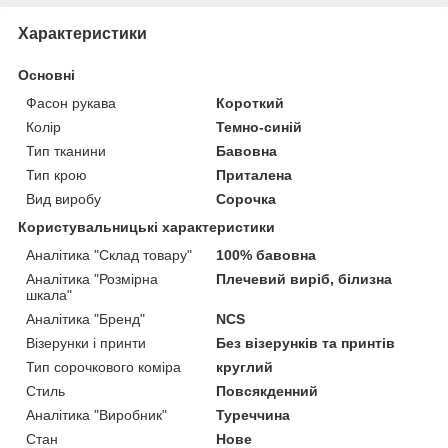
Характеристики
Основні
Фасон рукава
Короткий
Колір
Темно-синій
Тип тканини
Бавовна
Тип крою
Приталена
Вид виробу
Сорочка
Користувальницькі характеристики
Аналітика "Склад товару"
100% бавовна
Аналітика "Розмірна
Плечевий виріб, білизна
шкала"
Аналітика "Бренд"
NCS
Візерунки і принти
Без візерунків та принтів
Тип сорочкового коміра
круглий
Стиль
Повсякденний
Аналітика "Виробник"
Туреччина
Стан
Нове