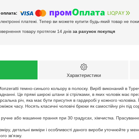
електронні платежі. Тепер ви можете купити будь-який товар не пок
овернення товару протягом 14 днів
за рахунок покупця
Характеристики
Monzeratti темно-синього кольору в полоску. Виріб виконаний в Тур
аднанні. Це прямі широкі штани зі стрілками, в яких чоловік має пре
ерсальна річ, яка має бути присутня в гардеробі у кожного чоловіка
іжок часу. Носять класичні чоловічі брюки як самостійну річ під сор
: ручне або машинне прання при 30 градусах, хімчистка. Прасуванн
зміру, детальні виміри і особливості даного вироби уточнюйте у ме
го зв'язку.