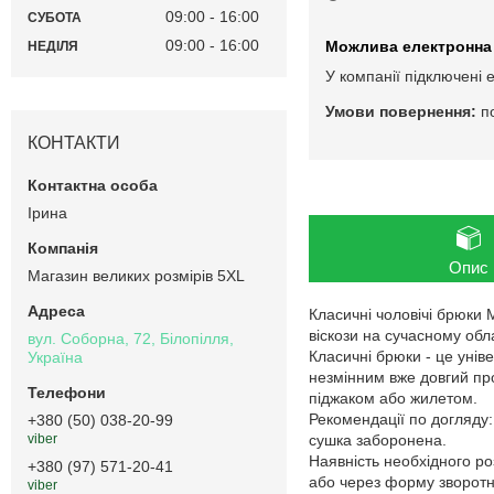
09:00
16:00
СУБОТА
09:00
16:00
НЕДІЛЯ
У компанії підключені 
п
КОНТАКТИ
Ірина
Опис
Магазин великих розмірів 5XL
Класичні чоловічі брюки 
віскози на сучасному обл
вул. Соборна, 72, Білопілля,
Класичні брюки - це унів
Україна
незмінним вже довгий пром
піджаком або жилетом.
Рекомендації по догляду
+380 (50) 038-20-99
сушка заборонена.
viber
Наявність необхідного ро
+380 (97) 571-20-41
або через форму зворотно
viber