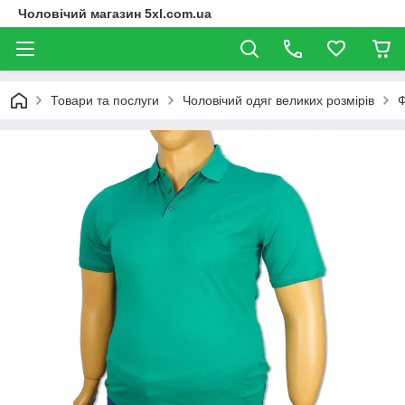
Чоловічий магазин 5xl.com.ua
Товари та послуги
Чоловічий одяг великих розмірів
Ф