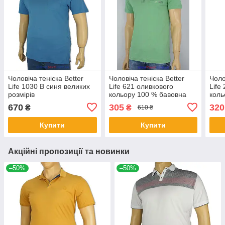
Чоловіча теніска Better
Чоловіча теніска Better
Чоло
Life 1030 B синя великих
Life 621 оливкового
Life
розмірів
кольору 100 % бавовна
коль
670
305
320
₴
₴
610 ₴
Купити
Купити
Акційні пропозиції та новинки
–50%
–50%