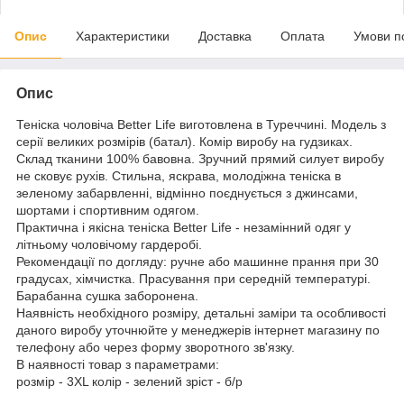
Опис
Характеристики
Доставка
Оплата
Умови п
Опис
Теніска чоловіча Better Life виготовлена в Туреччині. Модель з
серії великих розмірів (батал). Комір виробу на гудзиках.
Склад тканини 100% бавовна. Зручний прямий силует виробу
не сковує рухів. Стильна, яскрава, молодіжна теніска в
зеленому забарвленні, відмінно поєднується з джинсами,
шортами і спортивним одягом.
Практична і якісна теніска Better Life - незамінний одяг у
літньому чоловічому гардеробі.
Рекомендації по догляду: ручне або машинне прання при 30
градусах, хімчистка. Прасування при середній температурі.
Барабанна сушка заборонена.
Наявність необхідного розміру, детальні заміри та особливості
даного виробу уточнюйте у менеджерів інтернет магазину по
телефону або через форму зворотного зв'язку.
В наявності товар з параметрами:
розмір - 3XL колір - зелений зріст - б/р