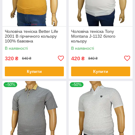
Чоловіча теніска Better Life
Чоловіча теніска Tony
2001 B гірчичного кольору
Montana J-1132 білого
100% бавовна
кольору
В наявності
В наявності
320
420
₴
₴
640 ₴
840 ₴
Купити
Купити
–50%
–50%