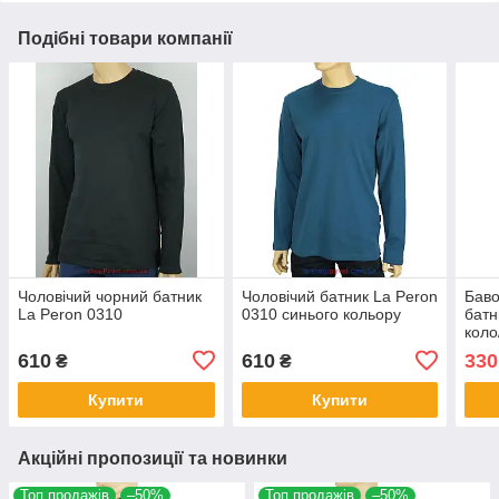
Подібні товари компанії
Чоловічий чорний батник
Чоловічий батник La Peron
Баво
La Peron 0310
0310 синього кольору
батн
коло
610
610
330
₴
₴
Купити
Купити
Акційні пропозиції та новинки
Топ продажів
–50%
Топ продажів
–50%