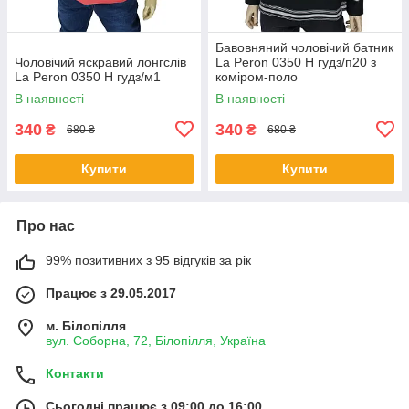
Бавовняний чоловічий батник
Чоловічий яскравий лонгслів
La Peron 0350 H гудз/п20 з
La Peron 0350 H гудз/м1
коміром-поло
В наявності
В наявності
340
340
₴
₴
680 ₴
680 ₴
Купити
Купити
Про нас
99% позитивних з 95 відгуків за рік
Працює з 29.05.2017
м. Білопілля
вул. Соборна, 72, Білопілля, Україна
Контакти
Сьогодні працює з 09:00 до 16:00