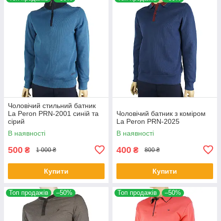
Чоловічий стильний батник
La Peron PRN-2001 синій та
Чоловічий батник з коміром
сірий
La Peron PRN-2025
В наявності
В наявності
500
400
₴
₴
1 000 ₴
800 ₴
Купити
Купити
Топ продажів
–50%
Топ продажів
–50%