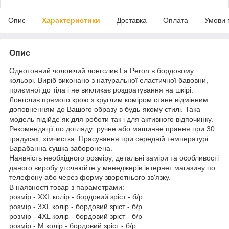
Опис
Характеристики
Доставка
Оплата
Умови 
Опис
Однотонний чоловічий лонгслив La Peron в бордовому
кольорі. Виріб виконано з натуральної еластичної бавовни,
приємної до тіла і не викликає роздратування на шкірі.
Лонгслив прямого крою з круглим коміром стане відмінним
доповненням до Вашого образу в будь-якому стилі. Така
модель підійде як для роботи так і для активного відпочинку.
Рекомендації по догляду: ручне або машинне прання при 30
градусах, хімчистка. Прасування при середній температурі.
Барабанна сушка заборонена.
Наявність необхідного розміру, детальні заміри та особливості
даного виробу уточнюйте у менеджерів інтернет магазину по
телефону або через форму зворотнього зв'язку.
В наявності товар з параметрами:
розмір - XXL колір - бордовий зріст - б/р
розмір - 3XL колір - бордовий зріст - б/р
розмір - 4XL колір - бордовий зріст - б/р
розмір - M колір - бордовий зріст - б/р