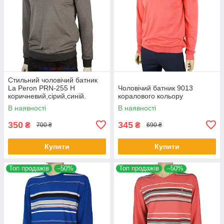
Стильний чоловічий батник
La Peron PRN-255 H
Чоловічий батник 9013
коричневий,сірий,синій.
коралового кольору
В наявності
В наявності
350
345
₴
₴
700 ₴
690 ₴
Купити
Купити
Топ продажів
–50%
Топ продажів
–50%