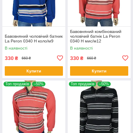
Бавовняний комбінований
Бавовняний чоловічий батник
чоловічий батнік La Peron
La Peron 0340 H коло/м9
0340 H мис/м12
В наявності
В наявності
330
330
₴
₴
660 ₴
660 ₴
Купити
Купити
Топ продажів
–50%
Топ продажів
–50%