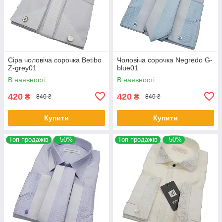
Сіра чоловіча сорочка Betibo
Чоловіча сорочка Negredo G-
Z-grey01
blue01
В наявності
В наявності
420
420
₴
₴
840 ₴
840 ₴
Купити
Купити
Топ продажів
–50%
Топ продажів
–50%