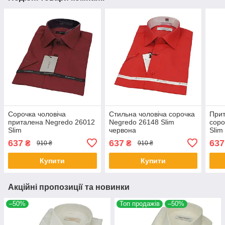
Сорочка чоловіча
Стильна чоловіча сорочка
Прит
приталена Negredo 26012
Negredo 26148 Slim
соро
Slim
червона
Slim
637
637
637
₴
₴
910 ₴
910 ₴
Купити
Купити
Акційні пропозиції та новинки
–50%
Топ продажів
–50%