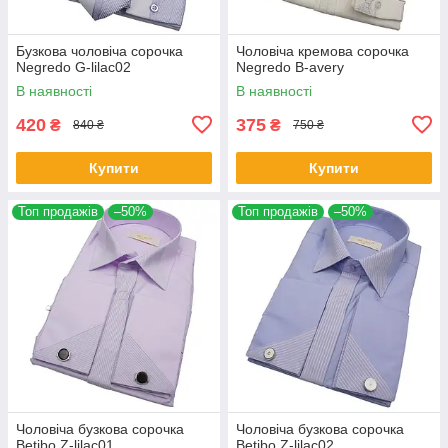
Бузкова чоловіча сорочка
Чоловіча кремова сорочка
Negredo G-lilac02
Negredo B-avery
В наявності
В наявності
420
375
₴
₴
840 ₴
750 ₴
Купити
Купити
Топ продажів
–50%
Топ продажів
–50%
Чоловіча бузкова сорочка
Чоловіча бузкова сорочка
Betibo Z-lilac01
Betibo Z-lilac02