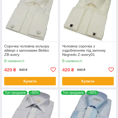
Сорочка чоловіча кольору
Чоловіча сорочка з
айворі з запонками Betibo
оздобленням під запонку
ZB-avery
Negredo Z-avery01
В наявності
В наявності
420
420
₴
₴
840 ₴
840 ₴
Купити
Купити
Топ продажів
–50%
Топ продажів
–50%