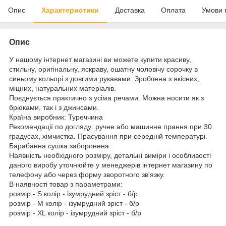
Опис
Характеристики
Доставка
Оплата
Умови 
Опис
У нашому інтернет магазині ви можете купити красиву,
стильну, оригінальну, яскраву, ошатну чоловічу сорочку в
синьому кольорі з довгими рукавами. Зроблена з якісних,
міцних, натуральних матеріалів.
Поєднується практично з усіма речами. Можна носити як з
брюками, так і з джинсами.
Країна виробник: Туреччина
Рекомендації по догляду: ручне або машинне прання при 30
градусах, хімчистка. Прасування при середній температурі.
Барабанна сушка заборонена.
Наявність необхідного розміру, детальні виміри і особливості
даного виробу уточнюйте у менеджерів інтернет магазину по
телефону або через форму зворотного зв'язку.
В наявності товар з параметрами:
розмір - S колір - ізумрудний зріст - б/р
розмір - M колір - ізумрудний зріст - б/р
розмір - XL колір - ізумрудний зріст - б/р