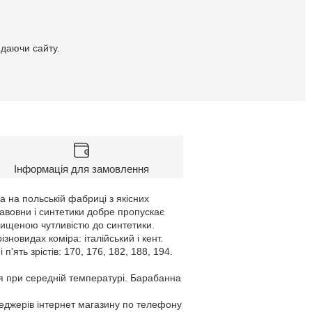
идаючи сайту.
Інформація для замовлення
 на польській фабриці з якісних
бавовни і синтетики добре пропускає
двищеною чутливістю до синтетики.
овидах коміра: італійський і кент.
п'ять зрістів: 170, 176, 182, 188, 194.
я при середній температурі. Барабанна
неджерів інтернет магазину по телефону