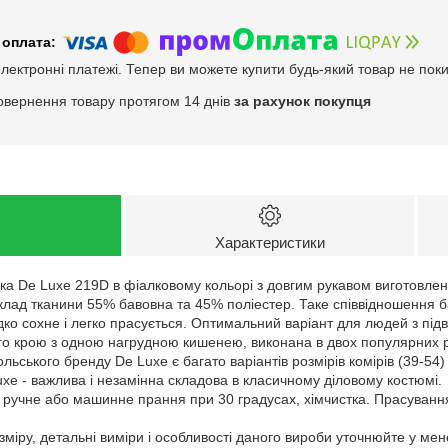
електронні платежі. Тепер ви можете купити будь-який товар не пок
овернення товару протягом 14 днів
за рахунок покупця
Характеристики
а De Luxe 219D в фіалковому кольорі з довгим рукавом виготовлена
Склад тканини 55% бавовна та 45% поліестер. Таке співвідношення 
дко сохне і легко прасується. Оптимальний варіант для людей з пі
 крою з одною нагрудною кишенею, виконана в двох популярних різн
ьського бренду De Luxe є багато варіантів розмірів комірів (39-54) і 
xe - важлива і незамінна складова в класичному діловому костюмі.
: ручне або машинне прання при 30 градусах, хімчистка. Прасуванн
зміру, детальні виміри і особливості даного вироби уточнюйте у ме