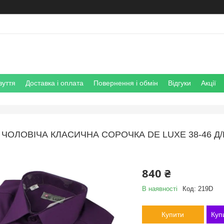
зуття
Доставка і оплата
Повернення і обмін
Відгуки
Акції
ЧОЛОВІЧА КЛАСИЧНА СОРОЧКА DE LUXE 38-46 Д
840 ₴
В наявності
Код:
219D
Купити
Куп