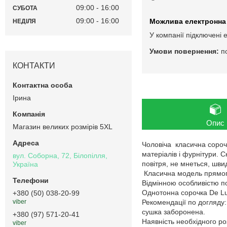
09:00
16:00
СУБОТА
09:00
16:00
НЕДІЛЯ
У компанії підключені 
п
КОНТАКТИ
Ірина
Опис
Магазин великих розмірів 5XL
Чоловіча класична сорочк
матеріалів і фурнітури. 
вул. Соборна, 72, Білопілля,
повітря, не мнеться, шви
Україна
Класична модель прямого
Відмінною особливістю пол
Однотонна сорочка De Lu
+380 (50) 038-20-99
Рекомендації по догляду
viber
сушка заборонена.
+380 (97) 571-20-41
Наявність необхідного ро
viber