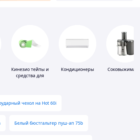
Кинезио тейпы и
Кондиционеры
Соковыжималк
средства для
тейпирования
ударный чехол на Hot 60i
а
Белый бюстгальтер пуш-ап 75b