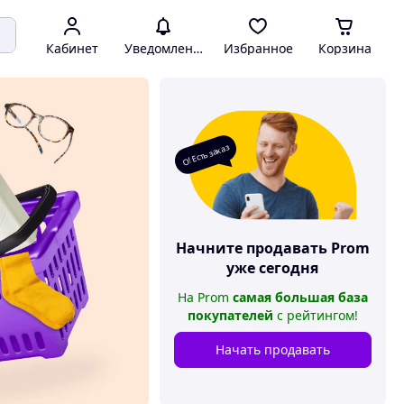
Кабинет
Уведомления
Избранное
Корзина
О! Есть заказ
Начните продавать
Prom
уже сегодня
На
Prom
самая большая база
покупателей
с рейтингом
!
Начать продавать