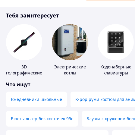
Материалы для ремонта
Тебя заинтересует
Спорт и отдых
3D
Электрические
Кодонаборные
голографические
котлы
клавиатуры
устройства
Что ищут
Ежедневники школьные
K-pop руми костюм для ани
Бюстгальтер без косточек 95с
Блузка с кружевом бо