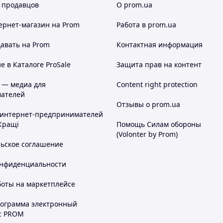
 продавцов
О prom.ua
ернет-магазин
на Prom
Работа в prom.ua
авать на Prom
Контактная информация
 в Каталоге ProSale
Защита прав на контент
 — медиа для
Content right protection
ателей
Отзывы о prom.ua
 интернет-предпринимателей
Кращі
Помощь Силам обороны
(Volonter by Prom)
льское соглашение
онфиденциальности
боты на маркетплейсе
рограмма электронный
с PROM