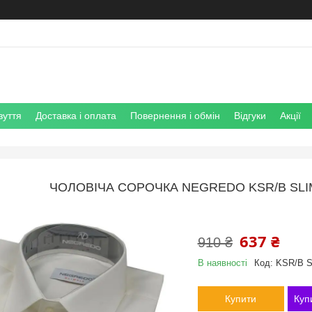
зуття
Доставка і оплата
Повернення і обмін
Відгуки
Акції
ЧОЛОВІЧА СОРОЧКА NEGREDO KSR/B SL
637 ₴
910 ₴
В наявності
Код:
KSR/B S
Купити
Куп