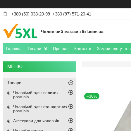
+380 (50) 038-20-99
+380 (97) 571-20-41
Чоловічий магазин 5xl.com.ua
Головна
Товари
Про нас
Контакти
Заміри одягу та в
Товари
Чоловічий одяг великих
–30%
розмірів
Чоловічий одяг стандартних
розмірів
Аксесуари для чоловіків
Чоловіче взуття