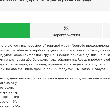
овернення товару протягом 14 днів
за рахунок покупця
Характеристики
ого силуету від перевіреної торгової марки Negredo представлена
іром. Застібається виріб на гудзики, які розташовані по всій довжин
ідчувати себе комфортно і зручно. Тканина приємна до тіла, не викл
ку з джинсами або брюками. Таке вбрання підійде для роботи в офісі
зуття і аксесуари, наприклад, годинник або сонцезахисні окуляри.
: ручне або машинне прання при 30 градусах, хімчистка. Прасуванн
зміру, детальні виміри і особливості даного виробу уточнюйте у ме
го зв'язку.
аметрами:
 зріст - б/р
 зріст - б/р
 зріст - б/р
ь зріст - б/р