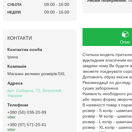
п
09:00
16:00
СУБОТА
09:00
16:00
НЕДІЛЯ
КОНТАКТИ
Опис
Стильна модель притален
Ірина
відкладним класичним ком
завдяки чому Ви будете в
зможете поєднувати сороч
Магазин великих розмірів 5XL
Доповнять образ якісне в
Рекомендації по догляду
сушка заборонена.
вул. Соборна, 72, Білопілля,
Наявність необхідного ро
Україна
або через форму зворотно
В наявності товар з пар
розмір - S колір - шампань
+380 (50) 038-20-99
розмір - M колір - шампань
viber
розмір - L колір - шампань
+380 (97) 571-20-41
розмір - XL колір - шампан
viber