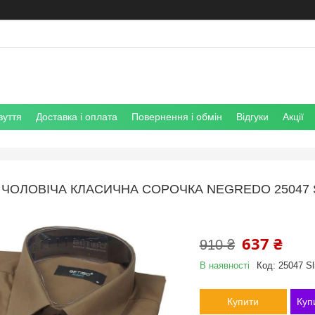
зуття
Доставка і оплата
Повернення і обмін
Відгуки
Акції
ЧОЛОВІЧА КЛАСИЧНА СОРОЧКА NEGREDO 25047
637 ₴
910 ₴
В наявності
Код:
25047 Sl
Купити
Куп