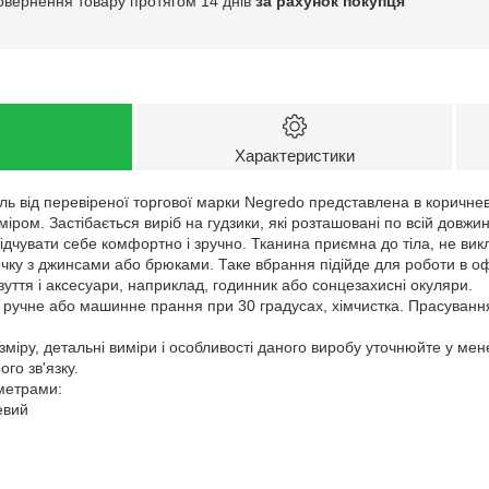
овернення товару протягом 14 днів
за рахунок покупця
Характеристики
ь від перевіреної торгової марки Negredo представлена в коричнев
іром. Застібається виріб на гудзики, які розташовані по всій довжин
ідчувати себе комфортно і зручно. Тканина приємна до тіла, не викл
ку з джинсами або брюками. Таке вбрання підійде для роботи в офісі
зуття і аксесуари, наприклад, годинник або сонцезахисні окуляри.
: ручне або машинне прання при 30 градусах, хімчистка. Прасуванн
зміру, детальні виміри і особливості даного виробу уточнюйте у ме
го зв'язку.
аметрами:
евий