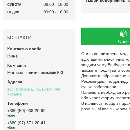
п
09:00
16:00
СУБОТА
09:00
16:00
НЕДІЛЯ
КОНТАКТИ
Опис
Стильна приталена модел
Ірина
відкладним класичним ком
завдяки чому Ви будете в
зможете поєднувати сороч
Магазин великих розмірів 5XL
Доповнять образ якісне в
Рекомендації по догляду
сушка заборонена.
вул. Соборна, 72, Білопілля,
Наявність необхідного ро
Україна
або через форму зворотно
В наявності товар з пар
розмір - M колір - коричн
+380 (50) 038-20-99
viber
+380 (97) 571-20-41
viber