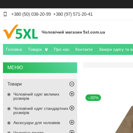
+380 (50) 038-20-99
+380 (97) 571-20-41
Чоловічий магазин 5xl.com.ua
Головна
Товари
Про нас
Контакти
Заміри одягу та в
Товари
Чоловічий одяг великих
–30%
розмірів
Чоловічий одяг стандартних
розмірів
Аксесуари для чоловіків
Чоловіче взуття