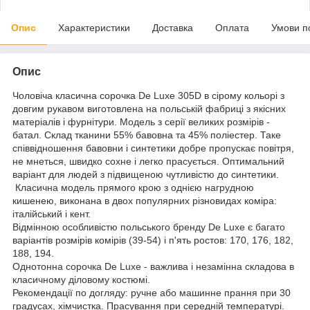
Опис
Характеристики
Доставка
Оплата
Умови п
Опис
Чоловіча класична сорочка De Luxe 305D в сірому кольорі з
довгим рукавом виготовлена на польській фабриці з якісних
матеріалів і фурнітури. Модель з серії великих розмірів -
батал. Склад тканини 55% бавовна та 45% поліестер. Таке
співвідношення бавовни і синтетики добре пропускає повітря,
не мнеться, швидко сохне і легко прасується. Оптимальний
варіант для людей з підвищеною чутливістю до синтетики.
Класична модель прямого крою з однією нагрудною
кишенею, виконана в двох популярних різновидах коміра:
італійський і кент.
Відмінною особливістю польського бренду De Luxe є багато
варіантів розмірів комірів (39-54) і п'ять ростов: 170, 176, 182,
188, 194.
Однотонна сорочка De Luxe - важлива і незамінна складова в
класичному діловому костюмі.
Рекомендації по догляду: ручне або машинне прання при 30
градусах, хімчистка. Прасування при середній температурі.