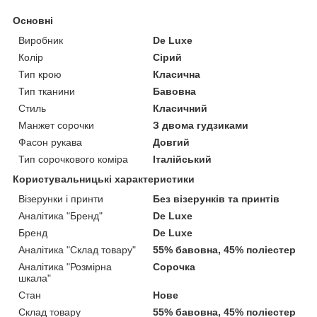
Основні
Виробник
De Luxe
Колір
Сірий
Тип крою
Класична
Тип тканини
Бавовна
Стиль
Класичний
Манжет сорочки
З двома гудзиками
Фасон рукава
Довгий
Тип сорочкового коміра
Італійський
Користувальницькі характеристики
Візерунки і принти
Без візерунків та принтів
Аналітика "Бренд"
De Luxe
Бренд
De Luxe
Аналітика "Склад товару"
55% бавовна, 45% поліестер
Аналітика "Розмірна
Сорочка
шкала"
Стан
Нове
Склад товару
55% бавовна, 45% поліестер