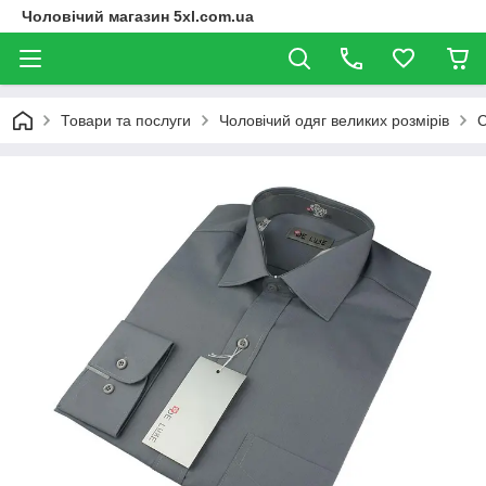
Чоловічий магазин 5xl.com.ua
Товари та послуги
Чоловічий одяг великих розмірів
С