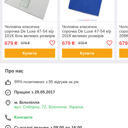
Чоловіча класична
Чоловіча класична
Чоло
сорочка De Luxe 47-54 к/р
сорочка De Luxe 47-54 к/р
соро
101К біла великих розмірів
201К великих розмірів
208К
679
679
679
₴
₴
970 ₴
970 ₴
Купити
Купити
Про нас
99% позитивних з 95 відгуків за рік
Працює з 29.05.2017
м. Білопілля
вул. Соборна, 72, Білопілля, Україна
Контакти
Сьогодні працює з 09:00 до 16:00