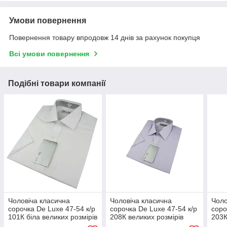
Умови повернення
Повернення товару впродовж 14 днів за рахунок покупця
Всі умови повернення
Подібні товари компанії
Чоловіча класична
Чоловіча класична
Чоло
сорочка De Luxe 47-54 к/р
сорочка De Luxe 47-54 к/р
соро
101К біла великих розмірів
208К великих розмірів
203К