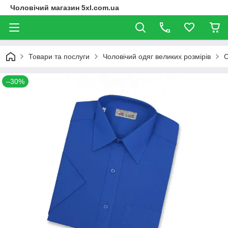
Чоловічий магазин 5xl.com.ua
Товари та послуги
Чоловічий одяг великих розмірів
С
–30%