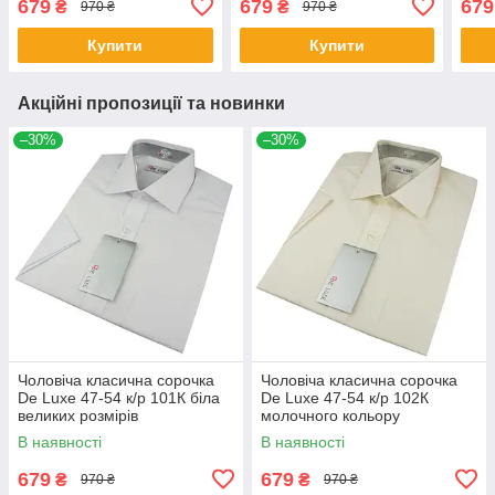
679
679
679
₴
₴
970 ₴
970 ₴
Купити
Купити
Акційні пропозиції та новинки
–30%
–30%
Чоловіча класична сорочка
Чоловіча класична сорочка
De Luxe 47-54 к/р 101К біла
De Luxe 47-54 к/р 102К
великих розмірів
молочного кольору
В наявності
В наявності
679
679
₴
₴
970 ₴
970 ₴