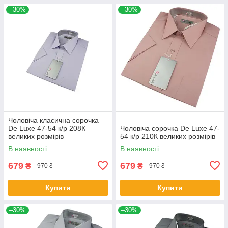
–30%
–30%
Чоловіча класична сорочка
De Luxe 47-54 к/р 208К
Чоловіча сорочка De Luxe 47-
великих розмірів
54 к/р 210К великих розмірів
В наявності
В наявності
679
679
₴
₴
970 ₴
970 ₴
Купити
Купити
–30%
–30%