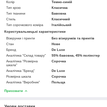
Колір
Темно-синій
Тип крою
Класична
Тип тканини
Бавовна
Стиль
Класичний
Тип сорочкового коміра
Італійський
Користувальницькі характеристики
Візерунки і принти
Без візерунків та принтів
Стан
Нове
Бренд
De Luxe
Аналітика "Склад товару"
55% бавовна, 45% поліестер
Аналітика "Розмірна
Сорочка
шкала"
Аналітика "Бренд"
De Luxe
Розмірна шкала
Сорочка
Аналітика "Виробник"
Польща
Приховати
Умови доставки