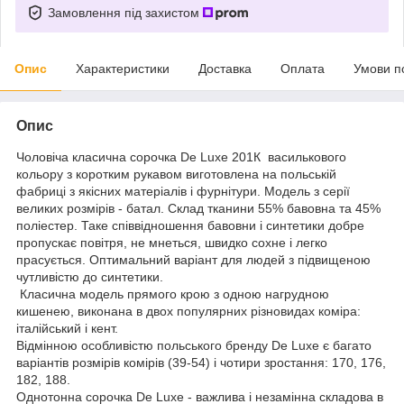
Замовлення під захистом
Опис
Характеристики
Доставка
Оплата
Умови п
Опис
Чоловіча класична сорочка De Luxe 201К василькового
кольору з коротким рукавом виготовлена на польській
фабриці з якісних матеріалів і фурнітури. Модель з серії
великих розмірів - батал. Склад тканини 55% бавовна та 45%
поліестер. Таке співвідношення бавовни і синтетики добре
пропускає повітря, не мнеться, швидко сохне і легко
прасується. Оптимальний варіант для людей з підвищеною
чутливістю до синтетики.
Класична модель прямого крою з одною нагрудною
кишенею, виконана в двох популярних різновидах коміра:
італійський і кент.
Відмінною особливістю польського бренду De Luxe є багато
варіантів розмірів комірів (39-54) і чотири зростання: 170, 176,
182, 188.
Однотонна сорочка De Luxe - важлива і незамінна складова в